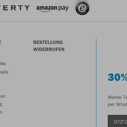
E
BESTELLUNG
WIDERRUFEN
nfos
belle
30%
&
ion
Werde Te
 &
per Wha
s
JETZT