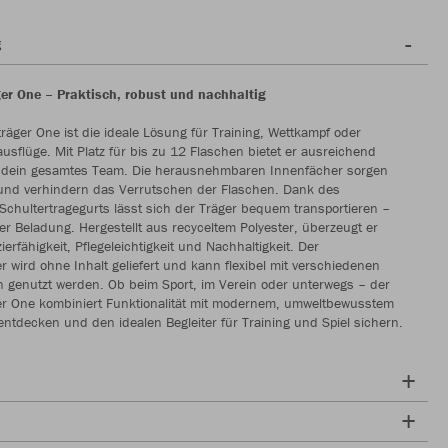
g
er One – Praktisch, robust und nachhaltig
räger One ist die ideale Lösung für Training, Wettkampf oder
sflüge. Mit Platz für bis zu 12 Flaschen bietet er ausreichend
 dein gesamtes Team. Die herausnehmbaren Innenfächer sorgen
und verhindern das Verrutschen der Flaschen. Dank des
 Schultertragegurts lässt sich der Träger bequem transportieren –
ller Beladung. Hergestellt aus recyceltem Polyester, überzeugt er
erfähigkeit, Pflegeleichtigkeit und Nachhaltigkeit. Der
r wird ohne Inhalt geliefert und kann flexibel mit verschiedenen
 genutzt werden. Ob beim Sport, im Verein oder unterwegs – der
er One kombiniert Funktionalität mit modernem, umweltbewusstem
 entdecken und den idealen Begleiter für Training und Spiel sichern.