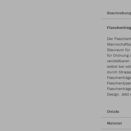
Beschreibun
Flaschenträg
Der Flaschent
Mannschaftsau
Stauraum für
für Ordnung 
verstellbaren
selbst bei vo
durch Strapazi
Flaschenträge
Flaschentypen
Flaschenträg
Design. Jetzt
Details
Material