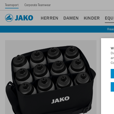
Teamsport
Corporate Teamwear
HERREN
DAMEN
KINDER
EQU
Read
W
Du
an
Co