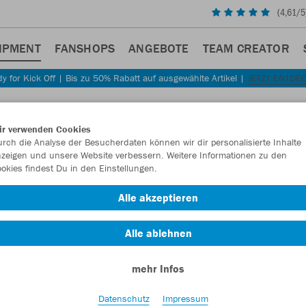
(
4,61
/5
IPMENT
FANSHOPS
ANGEBOTE
TEAM CREATOR
y for Kick Off | Bis zu 50% Rabatt auf ausgewählte Artikel |
JETZT ENTDE
Sta
Zurück
ir verwenden Cookies
JAKO
rch die Analyse der Besucherdaten können wir dir personalisierte Inhalte
zeigen und unsere Website verbessern. Weitere Informationen zu den
okies findest Du in den Einstellungen.
Artikelnummer:
Alle akzeptieren
Lust auf 30% R
Alle ablehnen
mehr Infos
Datenschutz
Impressum