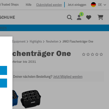
) Trusted Shops
Hilfe
Clubmitglied werden
Jetzt einloggen
DE
1
SCHUHE
CKEN
rtseite
Equipment
Highlights
Neuheiten
JAKO Flaschenträger One
Flaschenträger One
2101
- Lieferbar bis 2031
abatt bei Deiner nächsten Bestellung?
Jetzt Mitglied werden