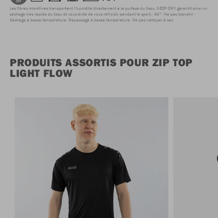
Les fibres microfines transportent l'humidité directement à la surface du tissu. KEEP DRY garantit ainsi un
séchage très rapide du tissu et vous évite de vous refroidir pendant le sport.
40°
Ne pas blanchir
Séchage à basse température
Repassage à basse température
Ne pas nettoyer à sec
PRODUITS ASSORTIS POUR ZIP TOP
LIGHT FLOW