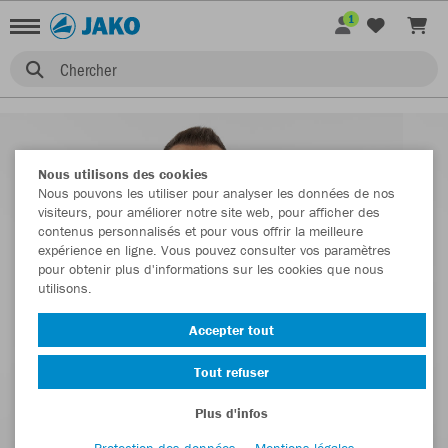
1
Chercher
Nous utilisons des cookies
Nous pouvons les utiliser pour analyser les données de nos
visiteurs, pour améliorer notre site web, pour afficher des
contenus personnalisés et pour vous offrir la meilleure
expérience en ligne. Vous pouvez consulter vos paramètres
pour obtenir plus d'informations sur les cookies que nous
utilisons.
Accepter tout
Tout refuser
Plus d'infos
Protection des données
Mentions légales