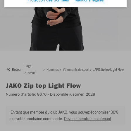
Page
Retour
Hommes
Vêtements de sport
JAKO Zip top Light Flow
d'accueil
JAKO
Zip top Light Flow
Numéro d’article:
8676
- Disponible jusqu'en 2028
En tant que membre du club JAKO, vous pouvez économiser 30%
sur votre prochaine commande.
Devenir membre maintenant