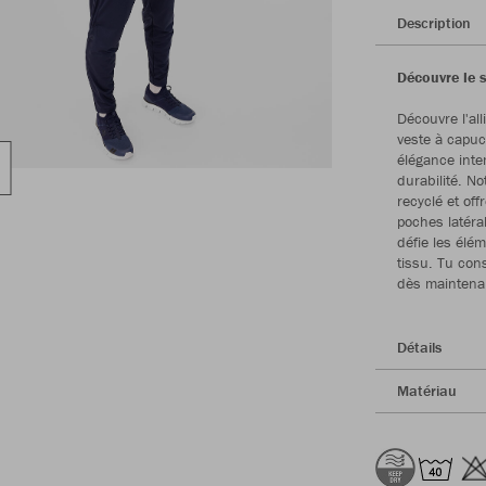
Description
Découvre le s
Découvre l'al
veste à capuc
élégance inte
durabilité. N
recyclé et of
poches latéra
défie les élém
tissu. Tu con
dès maintenan
Détails
Matériau