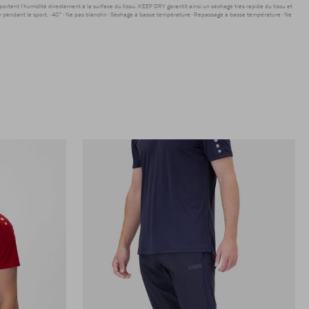
sportent l'humidité directement à la surface du tissu. KEEP DRY garantit ainsi un séchage très rapide du tissu et
r pendant le sport.
40°
Ne pas blanchir
Séchage à basse température
Repassage à basse température
Ne