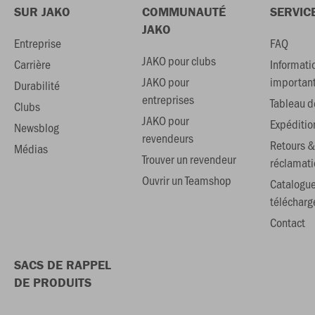
SUR JAKO
COMMUNAUTÉ
SERVIC
JAKO
Entreprise
FAQ
JAKO pour clubs
Carrière
Informati
JAKO pour
importan
Durabilité
entreprises
Tableau de
Clubs
JAKO pour
Expéditio
Newsblog
revendeurs
Retours &
Médias
Trouver un revendeur
réclamati
Ouvrir un Teamshop
Catalogu
téléchar
Contact
SACS DE RAPPEL
DE PRODUITS