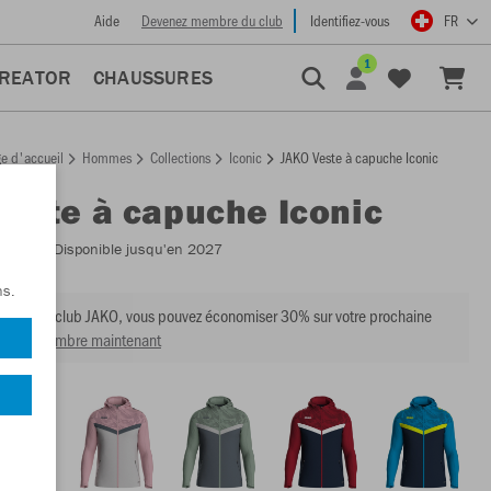
Aide
Devenez membre du club
Identifiez-vous
FR
1
CREATOR
CHAUSSURES
e d'accueil
Hommes
Collections
Iconic
JAKO Veste à capuche Iconic
Veste à capuche Iconic
:
6824
- Disponible jusqu'en 2027
ns.
mbre du club JAKO, vous pouvez économiser 30% sur votre prochaine
venir membre maintenant