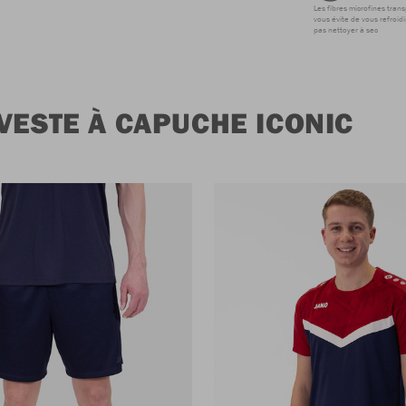
Les fibres microfines tran
vous évite de vous refroidi
pas nettoyer à sec
VESTE À CAPUCHE ICONIC