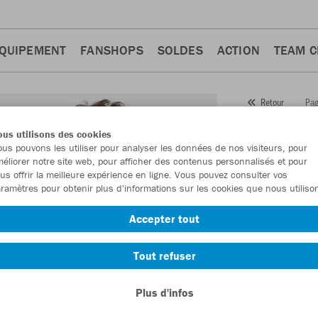
QUIPEMENT
FANSHOPS
SOLDES
ACTION
TEAM 
Pag
Retour
JAKO
us utilisons des cookies
us pouvons les utiliser pour analyser les données de nos visiteurs, pour
Numéro d’article
éliorer notre site web, pour afficher des contenus personnalisés et pour
us offrir la meilleure expérience en ligne. Vous pouvez consulter vos
ramètres pour obtenir plus d'informations sur les cookies que nous utiliso
En tant que me
Accepter tout
commande.
De
Tout refuser
Plus d'infos