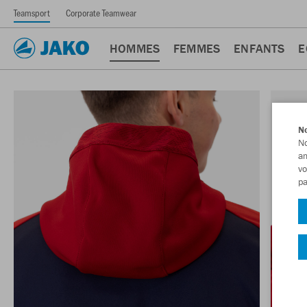
Teamsport
Corporate Teamwear
HOMMES
FEMMES
ENFANTS
E
No
No
am
vo
pa