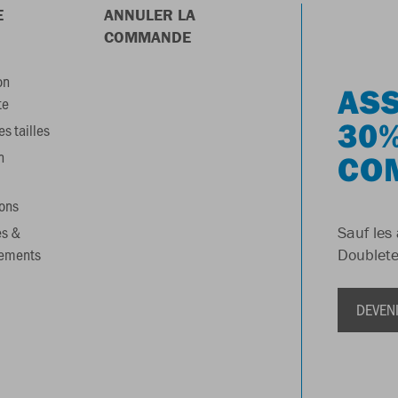
E
ANNULER LA
COMMANDE
on
ASS
te
30%
s tailles
n
CO
ons
es &
Sauf les 
gements
Doublete
DEVEN