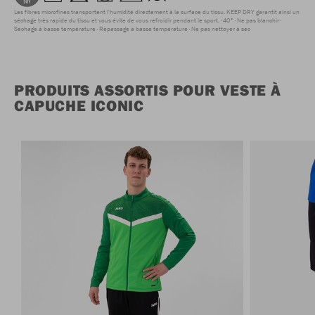
Les fibres microfines transportent l'humidité directement à la surface du tissu. KEEP DRY garantit ainsi un
séchage très rapide du tissu et vous évite de vous refroidir pendant le sport.
40°
Ne pas blanchir
Séchage à basse température
Repassage à basse température
Ne pas nettoyer à sec
PRODUITS ASSORTIS POUR VESTE À
CAPUCHE ICONIC