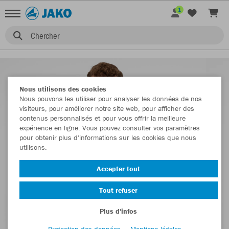
1
Chercher
Nous utilisons des cookies
Nous pouvons les utiliser pour analyser les données de nos
visiteurs, pour améliorer notre site web, pour afficher des
contenus personnalisés et pour vous offrir la meilleure
expérience en ligne. Vous pouvez consulter vos paramètres
pour obtenir plus d'informations sur les cookies que nous
utilisons.
Accepter tout
Tout refuser
Plus d'infos
Protection des données
Mentions légales