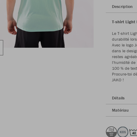
Description
T-shirt Ligh
Le T-shirt Lig
durabilité lo
Avec le logo 
dans le desig
restes agréab
l'humidité de 
100 % de text
Procure-toi d
JAKO !
Détails
Matériau