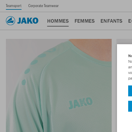
Teamsport
Corporate Teamwear
HOMMES
FEMMES
ENFANTS
E
No
No
am
vo
pa