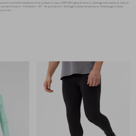
sportent l'humidité directement à la surface du tissu. KEEP DRY garantit ainsi un séchage très rapide du tissu et
r pendant le sport.
Kids Button
40°
Ne pas blanchir
Séchage à basse température
Repassage à basse
yer à sec