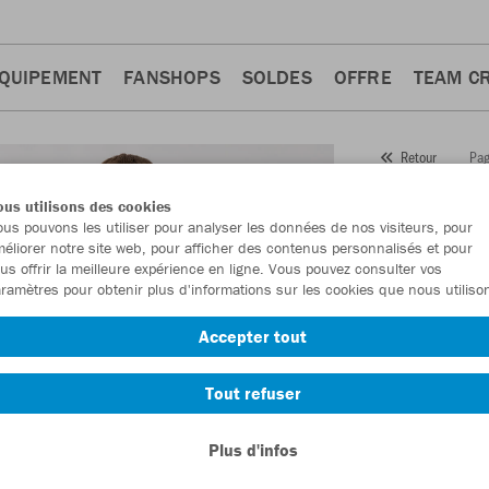
QUIPEMENT
FANSHOPS
SOLDES
OFFRE
TEAM C
Pag
Retour
JAKO
T
us utilisons des cookies
us pouvons les utiliser pour analyser les données de nos visiteurs, pour
Numéro d’article
éliorer notre site web, pour afficher des contenus personnalisés et pour
us offrir la meilleure expérience en ligne. Vous pouvez consulter vos
ramètres pour obtenir plus d'informations sur les cookies que nous utiliso
En tant que me
Accepter tout
commande.
De
Tout refuser
Plus d'infos