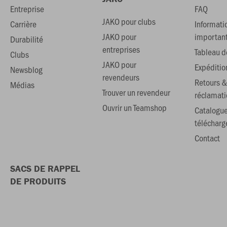
Entreprise
FAQ
JAKO pour clubs
Carrière
Informati
JAKO pour
importan
Durabilité
entreprises
Tableau de
Clubs
JAKO pour
Expéditio
Newsblog
revendeurs
Retours &
Médias
Trouver un revendeur
réclamati
Ouvrir un Teamshop
Catalogu
téléchar
Contact
SACS DE RAPPEL
DE PRODUITS