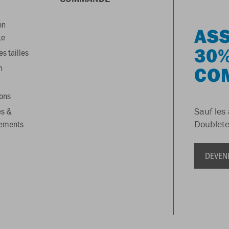
on
ASS
te
30%
s tailles
n
CO
ons
es &
Sauf les 
gements
Doublete
DEVEN