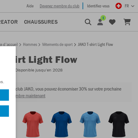
Aide
Devenez membre du club
Identifiez-vous
FR
1
REATOR
CHAUSSURES
e d'accueil
Hommes
Vêtements de sport
JAKO T-shirt Light Flow
-shirt Light Flow
:
6176
- Disponible jusqu'en 2028
ns.
mbre du club JAKO, vous pouvez économiser 30% sur votre prochaine
venir membre maintenant