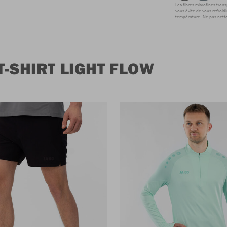
Les fibres microfines tran
vous évite de vous refroidi
température
Ne pas netto
T-SHIRT LIGHT FLOW