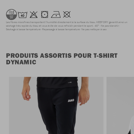
Les fibres microfines transportent l'humidité directement à la surface du tissu. KEEP DRY garantit ainsi un
séchage très rapide du tissu et vous évite de vous refroidir pendant le sport.
40°
Ne pas blanchir
Séchage à basse température
Repassage à basse température
Ne pas nettoyer à sec
PRODUITS ASSORTIS POUR T-SHIRT
DYNAMIC