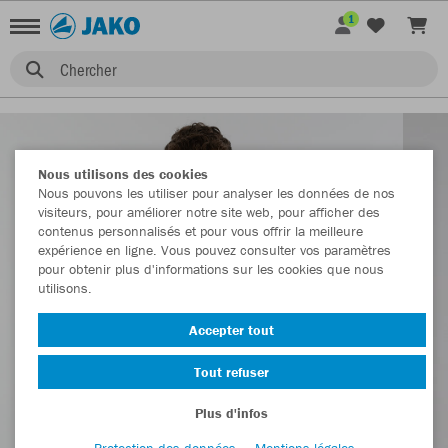
1
Chercher
Nous utilisons des cookies
Nous pouvons les utiliser pour analyser les données de nos
visiteurs, pour améliorer notre site web, pour afficher des
contenus personnalisés et pour vous offrir la meilleure
expérience en ligne. Vous pouvez consulter vos paramètres
pour obtenir plus d'informations sur les cookies que nous
utilisons.
Accepter tout
Tout refuser
Plus d'infos
Protection des données
Mentions légales