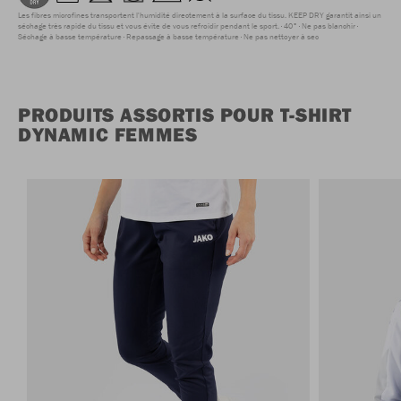
Les fibres microfines transportent l'humidité directement à la surface du tissu. KEEP DRY garantit ainsi un
séchage très rapide du tissu et vous évite de vous refroidir pendant le sport.
40°
Ne pas blanchir
Séchage à basse température
Repassage à basse température
Ne pas nettoyer à sec
PRODUITS ASSORTIS POUR T-SHIRT
DYNAMIC FEMMES