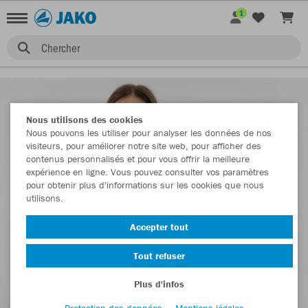
1
Chercher
Nous utilisons des cookies
Nous pouvons les utiliser pour analyser les données de nos
visiteurs, pour améliorer notre site web, pour afficher des
contenus personnalisés et pour vous offrir la meilleure
expérience en ligne. Vous pouvez consulter vos paramètres
pour obtenir plus d'informations sur les cookies que nous
utilisons.
Accepter tout
Tout refuser
Plus d'infos
Protection des données
Mentions légales