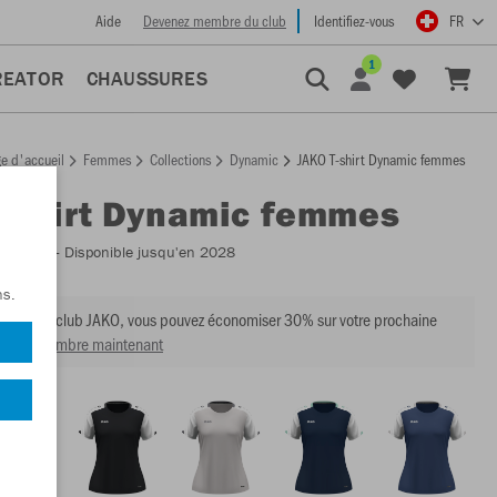
Aide
Devenez membre du club
Identifiez-vous
FR
1
REATOR
CHAUSSURES
e d'accueil
Femmes
Collections
Dynamic
JAKO T-shirt Dynamic femmes
T-shirt Dynamic femmes
:
6170D
- Disponible jusqu'en 2028
ns.
mbre du club JAKO, vous pouvez économiser 30% sur votre prochaine
venir membre maintenant