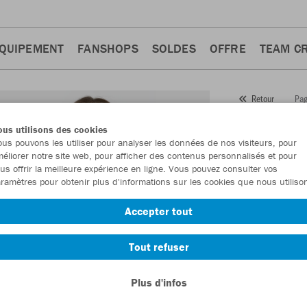
QUIPEMENT
FANSHOPS
SOLDES
OFFRE
TEAM C
Pag
Retour
JAKO
us utilisons des cookies
us pouvons les utiliser pour analyser les données de nos visiteurs, pour
Numéro d’article
éliorer notre site web, pour afficher des contenus personnalisés et pour
us offrir la meilleure expérience en ligne. Vous pouvez consulter vos
ramètres pour obtenir plus d'informations sur les cookies que nous utiliso
En tant que me
Accepter tout
commande.
De
Tout refuser
Plus d'infos