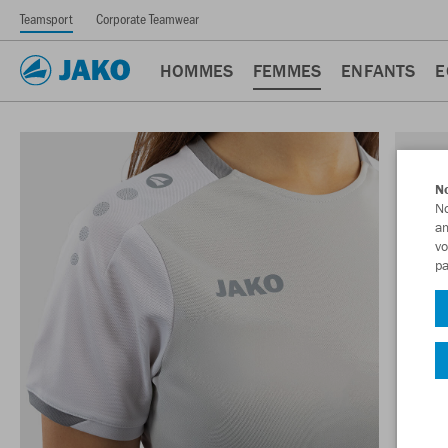
Teamsport
Corporate Teamwear
HOMMES
FEMMES
ENFANTS
E
No
No
am
vo
pa