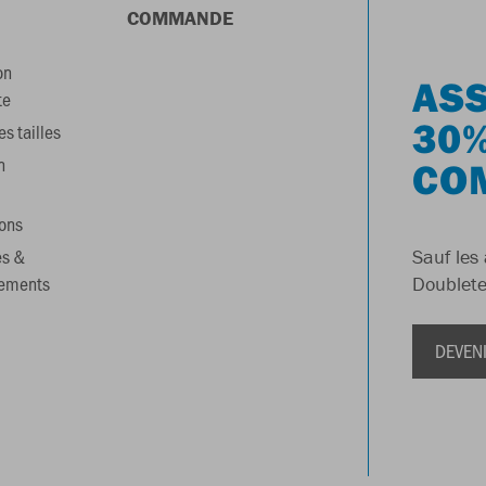
COMMANDE
on
ASS
te
30%
s tailles
n
CO
ons
es &
Sauf les 
gements
Doublete
DEVEN