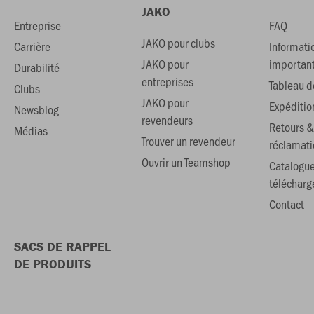
JAKO
Entreprise
FAQ
JAKO pour clubs
Carrière
Informati
JAKO pour
importan
Durabilité
entreprises
Tableau de
Clubs
JAKO pour
Expéditio
Newsblog
revendeurs
Retours &
Médias
Trouver un revendeur
réclamati
Ouvrir un Teamshop
Catalogu
téléchar
Contact
SACS DE RAPPEL
DE PRODUITS