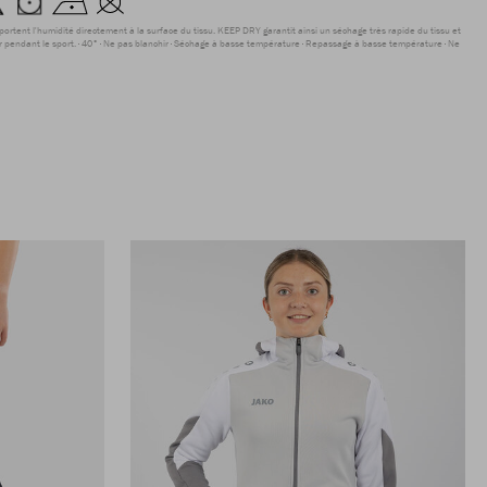
sportent l'humidité directement à la surface du tissu. KEEP DRY garantit ainsi un séchage très rapide du tissu et
r pendant le sport.
40°
Ne pas blanchir
Séchage à basse température
Repassage à basse température
Ne