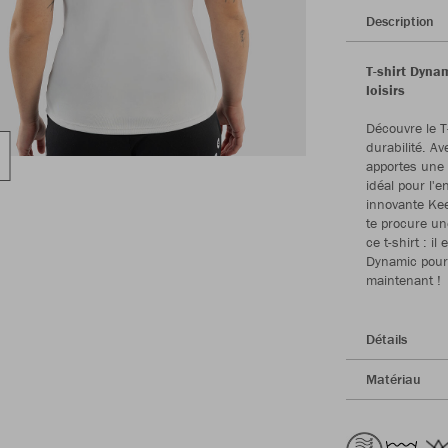
Description
T-shirt Dyna
loisirs
Découvre le T
durabilité. A
apportes une
idéal pour l'
innovante Kee
te procure un
ce t-shirt : i
Dynamic pour 
maintenant !
Détails
Matériau