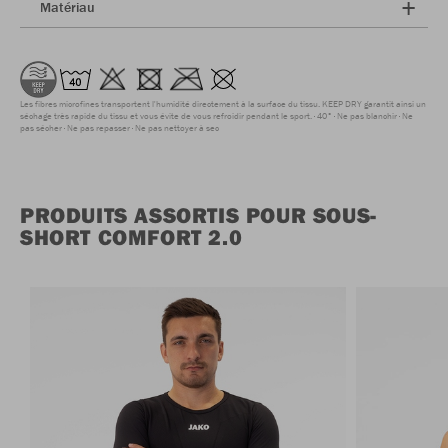
Matériau
Les fibres microfines transportent l'humidité directement à la surface du tissu. KEEP DRY garantit ainsi un
séchage très rapide du tissu et vous évite de vous refroidir pendant le sport.
40°
Ne pas blanchir
Ne
pas sécher
Ne pas repasser
Ne pas nettoyer à sec
PRODUITS ASSORTIS POUR SOUS-
SHORT COMFORT 2.0