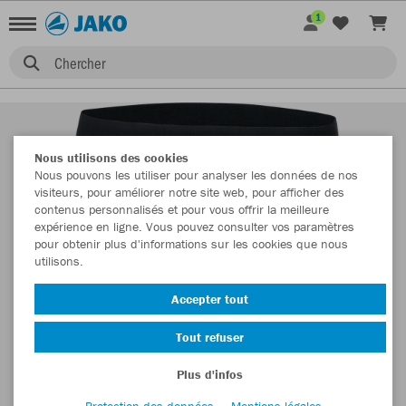
1
Chercher
Nous utilisons des cookies
Nous pouvons les utiliser pour analyser les données de nos
visiteurs, pour améliorer notre site web, pour afficher des
contenus personnalisés et pour vous offrir la meilleure
expérience en ligne. Vous pouvez consulter vos paramètres
pour obtenir plus d'informations sur les cookies que nous
utilisons.
Accepter tout
Tout refuser
Plus d'infos
Protection des données
Mentions légales