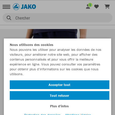
1
Chercher
Nous utilisons des cookies
Nous pouvons les utiliser pour analyser les données de nos
visiteurs, pour améliorer notre site web, pour afficher des
contenus personnalisés et pour vous offrir la meilleure
expérience en ligne. Vous pouvez consulter vos paramètres
pour obtenir plus d'informations sur les cookies que nous
utilisons.
Accepter tout
Tout refuser
Plus d'infos
Protection des données
Mentions légales