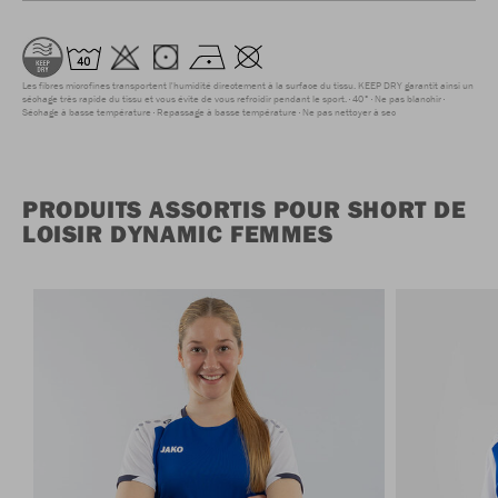
Les fibres microfines transportent l'humidité directement à la surface du tissu. KEEP DRY garantit ainsi un
séchage très rapide du tissu et vous évite de vous refroidir pendant le sport.
40°
Ne pas blanchir
Séchage à basse température
Repassage à basse température
Ne pas nettoyer à sec
PRODUITS ASSORTIS POUR SHORT DE
LOISIR DYNAMIC FEMMES