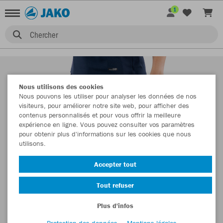
1
Chercher
Nous utilisons des cookies
Nous pouvons les utiliser pour analyser les données de nos
visiteurs, pour améliorer notre site web, pour afficher des
contenus personnalisés et pour vous offrir la meilleure
expérience en ligne. Vous pouvez consulter vos paramètres
pour obtenir plus d'informations sur les cookies que nous
utilisons.
Accepter tout
Tout refuser
Plus d'infos
Protection des données
Mentions légales