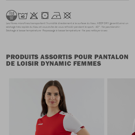
Les fibres microfines transportent l'humidité directement à la surface du tissu. KEEP DRY garantit ainsi un
séchage très rapide du tissu et vous évite de vous refroidir pendant le sport.
40°
Ne pas blanchir
Séchage à basse température
Repassage à basse température
Ne pas nettoyer à sec
PRODUITS ASSORTIS POUR PANTALON
DE LOISIR DYNAMIC FEMMES