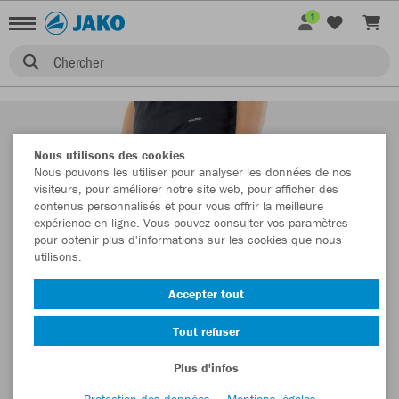
1
Chercher
Nous utilisons des cookies
Nous pouvons les utiliser pour analyser les données de nos
visiteurs, pour améliorer notre site web, pour afficher des
contenus personnalisés et pour vous offrir la meilleure
expérience en ligne. Vous pouvez consulter vos paramètres
pour obtenir plus d'informations sur les cookies que nous
utilisons.
Accepter tout
Tout refuser
Plus d'infos
Protection des données
Mentions légales