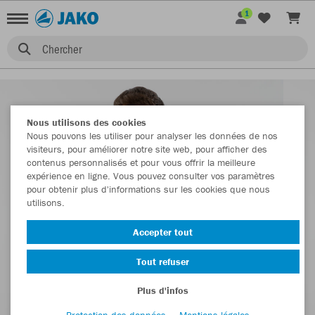
1
Chercher
Nous utilisons des cookies
Nous pouvons les utiliser pour analyser les données de nos
visiteurs, pour améliorer notre site web, pour afficher des
contenus personnalisés et pour vous offrir la meilleure
expérience en ligne. Vous pouvez consulter vos paramètres
pour obtenir plus d'informations sur les cookies que nous
utilisons.
Accepter tout
Tout refuser
Plus d'infos
Protection des données
Mentions légales