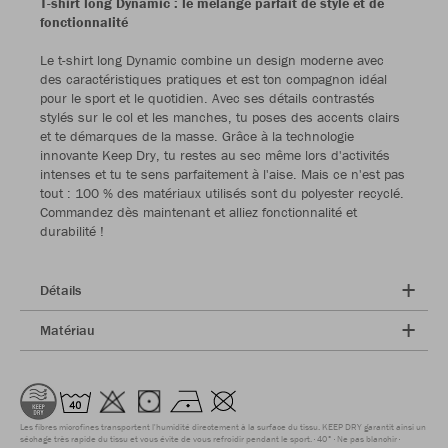
T-shirt long Dynamic : le mélange parfait de style et de
fonctionnalité
Le t-shirt long Dynamic combine un design moderne avec
des caractéristiques pratiques et est ton compagnon idéal
pour le sport et le quotidien. Avec ses détails contrastés
stylés sur le col et les manches, tu poses des accents clairs
et te démarques de la masse. Grâce à la technologie
innovante Keep Dry, tu restes au sec même lors d'activités
intenses et tu te sens parfaitement à l'aise. Mais ce n'est pas
tout : 100 % des matériaux utilisés sont du polyester recyclé.
Commandez dès maintenant et alliez fonctionnalité et
durabilité !
Détails
Matériau
Les fibres microfines transportent l'humidité directement à la surface du tissu. KEEP DRY garantit ainsi un
séchage très rapide du tissu et vous évite de vous refroidir pendant le sport.
40°
Ne pas blanchir