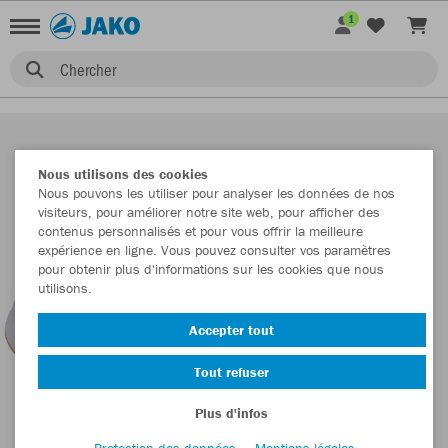
1
Chercher
Nous utilisons des cookies
Nous pouvons les utiliser pour analyser les données de nos
visiteurs, pour améliorer notre site web, pour afficher des
contenus personnalisés et pour vous offrir la meilleure
expérience en ligne. Vous pouvez consulter vos paramètres
pour obtenir plus d'informations sur les cookies que nous
utilisons.
Accepter tout
Tout refuser
Plus d'infos
Protection des données
Mentions légales