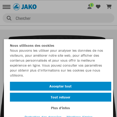
1
Chercher
Nous utilisons des cookies
Nous pouvons les utiliser pour analyser les données de nos
visiteurs, pour améliorer notre site web, pour afficher des
contenus personnalisés et pour vous offrir la meilleure
expérience en ligne. Vous pouvez consulter vos paramètres
pour obtenir plus d'informations sur les cookies que nous
utilisons.
Accepter tout
Tout refuser
Plus d'infos
Protection des données
Mentions légales