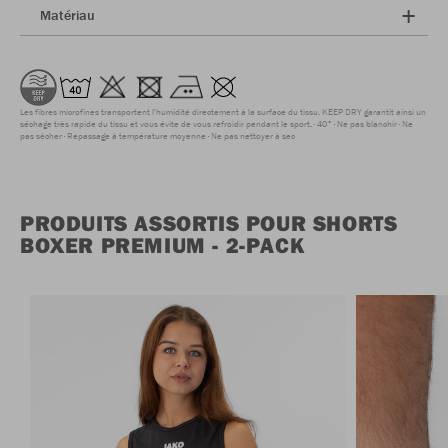
Matériau
Les fibres microfines transportent l'humidité directement à la surface du tissu. KEEP DRY garantit ainsi un
séchage très rapide du tissu et vous évite de vous refroidir pendant le sport.
40°
Ne pas blanchir
Ne
pas sécher
Repassage à température moyenne
Ne pas nettoyer à sec
PRODUITS ASSORTIS POUR SHORTS
BOXER PREMIUM - 2-PACK