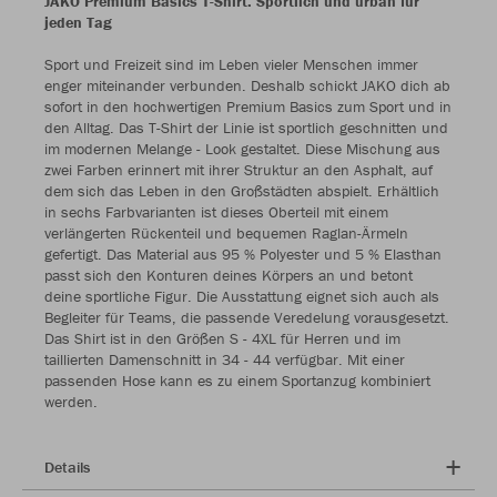
JAKO Premium Basics T-Shirt: Sportlich und urban für
jeden Tag
Sport und Freizeit sind im Leben vieler Menschen immer
enger miteinander verbunden. Deshalb schickt JAKO dich ab
sofort in den hochwertigen Premium Basics zum Sport und in
den Alltag. Das T-Shirt der Linie ist sportlich geschnitten und
im modernen Melange - Look gestaltet. Diese Mischung aus
zwei Farben erinnert mit ihrer Struktur an den Asphalt, auf
dem sich das Leben in den Großstädten abspielt. Erhältlich
in sechs Farbvarianten ist dieses Oberteil mit einem
verlängerten Rückenteil und bequemen Raglan-Ärmeln
gefertigt. Das Material aus 95 % Polyester und 5 % Elasthan
passt sich den Konturen deines Körpers an und betont
deine sportliche Figur. Die Ausstattung eignet sich auch als
Begleiter für Teams, die passende Veredelung vorausgesetzt.
Das Shirt ist in den Größen S - 4XL für Herren und im
taillierten Damenschnitt in 34 - 44 verfügbar. Mit einer
passenden Hose kann es zu einem Sportanzug kombiniert
werden.
Details