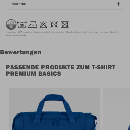
Material
Keep Dry
30° waschen
Bügeln niedrige Temperatur
Nicht chloren
Nicht chemisch reinigen
Nicht im
Trockner trocknen
Bewertungen
PASSENDE PRODUKTE ZUM T-SHIRT
PREMIUM BASICS