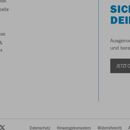
nfos
SIC
belle
DEI
&
ion
Ausgenom
 &
und berei
s
JETZT
Datenschutz
Hinweisgebersystem
Widerrufsrecht