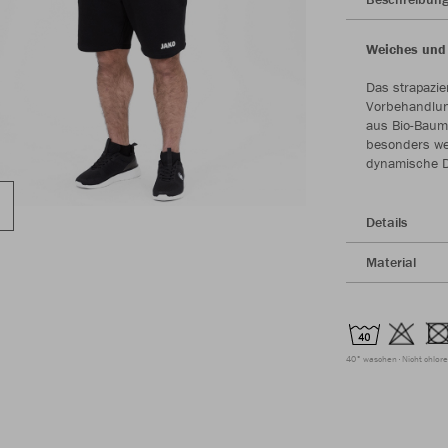
Weiches und
Das strapazie
Vorbehandlung
aus Bio-Baum
besonders wei
dynamische De
Details
Material
40° waschen
Nicht chlor