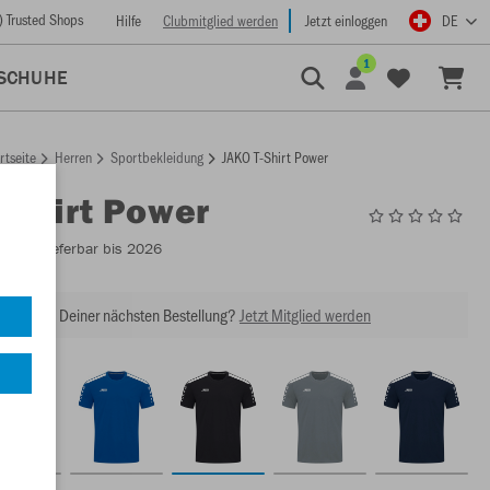
) Trusted Shops
Hilfe
Clubmitglied werden
Jetzt einloggen
DE
1
SCHUHE
rtseite
Herren
Sportbekleidung
JAKO T-Shirt Power
T-Shirt Power
6123
- Lieferbar bis 2026
abatt bei Deiner nächsten Bestellung?
Jetzt Mitglied werden