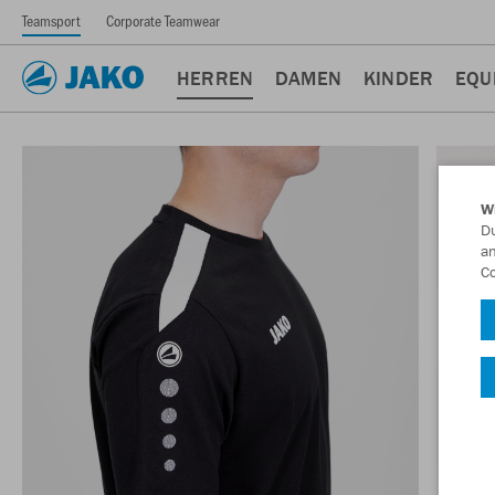
Teamsport
Corporate Teamwear
HERREN
DAMEN
KINDER
EQU
W
Du
an
Co