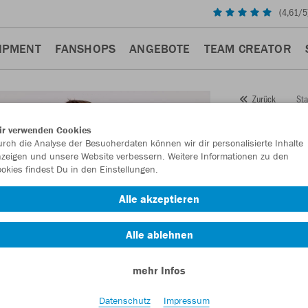
(
4,61
/5
IPMENT
FANSHOPS
ANGEBOTE
TEAM CREATOR
Sta
Zurück
JAKO
ir verwenden Cookies
rch die Analyse der Besucherdaten können wir dir personalisierte Inhalte
Artikelnummer:
zeigen und unsere Website verbessern. Weitere Informationen zu den
okies findest Du in den Einstellungen.
Lust auf 30% R
Alle akzeptieren
Alle ablehnen
mehr Infos
Datenschutz
Impressum