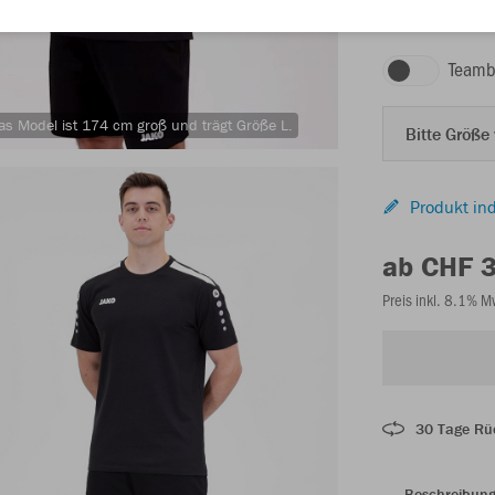
schwarz
Teamb
as Model ist 174 cm groß und trägt Größe L.
Bitte Größe
Produkt ind
ab CHF 
Preis inkl. 8.1% 
30 Tage Rü
Beschreibun