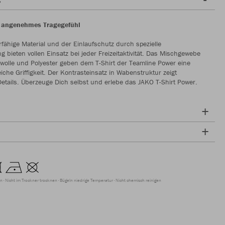
 angenehmes Tragegefühl
rfähige Material und der Einlaufschutz durch spezielle
 bieten vollen Einsatz bei jeder Freizeitaktivität. Das Mischgewebe
wolle und Polyester geben dem T-Shirt der Teamline Power eine
che Griffigkeit. Der Kontrasteinsatz in Wabenstruktur zeigt
tails. Überzeuge Dich selbst und erlebe das JAKO T-Shirt Power.
en
Nicht im Trockner trocknen
Bügeln niedrige Temperatur
Nicht chemisch reinigen