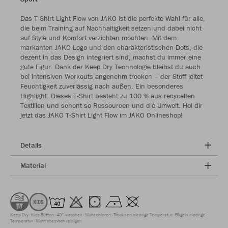
Das T-Shirt Light Flow von JAKO ist die perfekte Wahl für alle,
die beim Training auf Nachhaltigkeit setzen und dabei nicht
auf Style und Komfort verzichten möchten. Mit dem
markanten JAKO Logo und den charakteristischen Dots, die
dezent in das Design integriert sind, machst du immer eine
gute Figur. Dank der Keep Dry Technologie bleibst du auch
bei intensiven Workouts angenehm trocken – der Stoff leitet
Feuchtigkeit zuverlässig nach außen. Ein besonderes
Highlight: Dieses T-Shirt besteht zu 100 % aus recycelten
Textilien und schont so Ressourcen und die Umwelt. Hol dir
jetzt das JAKO T-Shirt Light Flow im JAKO Onlineshop!
Details
Material
Keep Dry
Kids Button
40° waschen
Nicht chloren
Trocknen niedrige Temperatur
Bügeln niedrige
Temperatur
Nicht chemisch reinigen