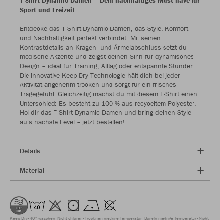
T-Shirt Dynamic Damen – Dein nachhaltiges Must-have für
Sport und Freizeit
Entdecke das T-Shirt Dynamic Damen, das Style, Komfort
und Nachhaltigkeit perfekt verbindet. Mit seinen
Kontrastdetails an Kragen- und Ärmelabschluss setzt du
modische Akzente und zeigst deinen Sinn für dynamisches
Design – ideal für Training, Alltag oder entspannte Stunden.
Die innovative Keep Dry-Technologie hält dich bei jeder
Aktivität angenehm trocken und sorgt für ein frisches
Tragegefühl. Gleichzeitig machst du mit diesem T-Shirt einen
Unterschied: Es besteht zu 100 % aus recyceltem Polyester.
Hol dir das T-Shirt Dynamic Damen und bring deinen Style
aufs nächste Level – jetzt bestellen!
Details
Material
Keep Dry
40° waschen
Nicht chloren
Trocknen niedrige Temperatur
Bügeln niedrige Temperatur
Nicht