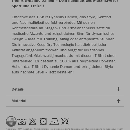
T-Shirt Dynamic Damen – Dein nachhaltiges Must-have für
Sport und Freizeit
Entdecke das T-Shirt Dynamic Damen, das Style, Komfort
und Nachhaltigkeit perfekt verbindet. Mit seinen
Kontrastdetails an Kragen- und Ärmelabschluss setzt du
modische Akzente und zeigst deinen Sinn für dynamisches
Design – ideal für Training, Alltag oder entspannte Stunden.
Die innovative Keep Dry-Technologie hält dich bei jeder
Aktivität angenehm trocken und sorgt für ein frisches
Tragegefühl. Gleichzeitig machst du mit diesem T-Shirt einen
Unterschied: Es besteht zu 100 % aus recyceltem Polyester.
Hol dir das T-Shirt Dynamic Damen und bring deinen Style
aufs nächste Level – jetzt bestellen!
Details
Material
Keep Dry
40° waschen
Nicht chloren
Trocknen niedrige Temperatur
Bügeln niedrige Temperatur
Nicht