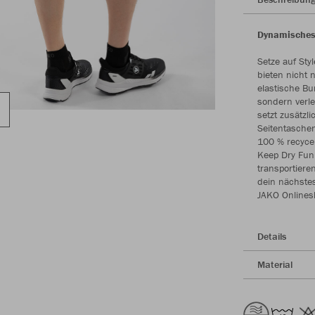
Dynamisches 
Setze auf Sty
bieten nicht
elastische Bu
sondern verle
setzt zusätzl
Seitentaschen
100 % recycel
Keep Dry Funk
transportiere
dein nächstes
JAKO Onlines
Details
Material