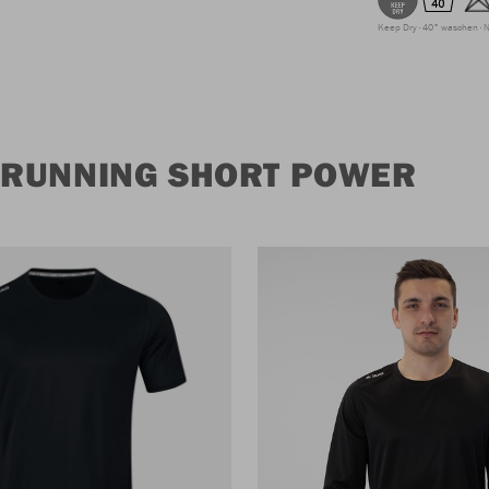
Keep Dry
40° waschen
N
 RUNNING SHORT POWER