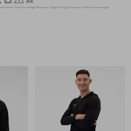
icht chloren
Trocknen niedrige Temperatur
Bügeln niedrige Temperatur
Nicht chemisch reinigen