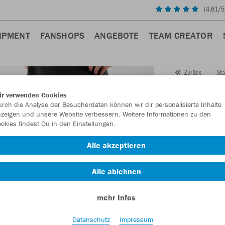
(
4,61
/5
IPMENT
FANSHOPS
ANGEBOTE
TEAM CREATOR
Sta
Zurück
JAKO
ir verwenden Cookies
rch die Analyse der Besucherdaten können wir dir personalisierte Inhalte
Artikelnummer:
zeigen und unsere Website verbessern. Weitere Informationen zu den
okies findest Du in den Einstellungen.
Lust auf 30% R
Alle akzeptieren
Alle ablehnen
mehr Infos
Datenschutz
Impressum