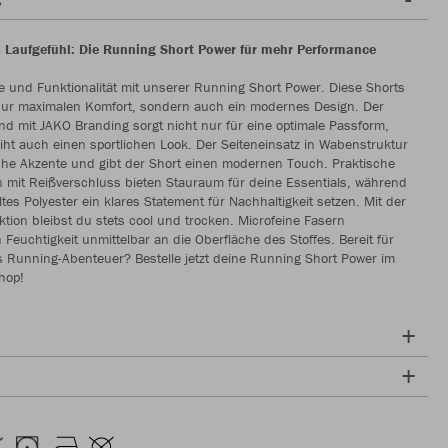
Laufgefühl: Die Running Short Power für mehr Performance
le und Funktionalität mit unserer Running Short Power. Diese Shorts
 nur maximalen Komfort, sondern auch ein modernes Design. Der
nd mit JAKO Branding sorgt nicht nur für eine optimale Passform,
iht auch einen sportlichen Look. Der Seiteneinsatz in Wabenstruktur
iche Akzente und gibt der Short einen modernen Touch. Praktische
 mit Reißverschluss bieten Stauraum für deine Essentials, während
tes Polyester ein klares Statement für Nachhaltigkeit setzen. Mit der
tion bleibst du stets cool und trocken. Microfeine Fasern
n Feuchtigkeit unmittelbar an die Oberfläche des Stoffes. Bereit für
 Running-Abenteuer? Bestelle jetzt deine Running Short Power im
hop!