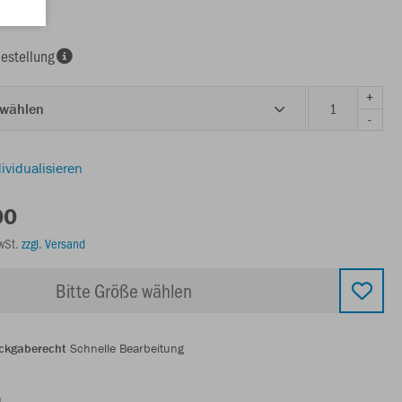
estellung
+
 wählen
-
ividualisieren
00
MwSt.
zzgl. Versand
Bitte Größe wählen
ckgaberecht
Schnelle Bearbeitung
g