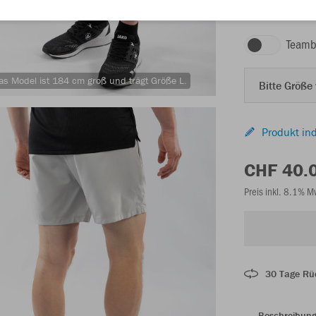
hellgrau
Teamb
as Model ist 184 cm groß und trägt Größe L.
Bitte Größe
Produkt ind
CHF 40.
Preis inkl. 8.1% 
30 Tage Rü
Beschreibun