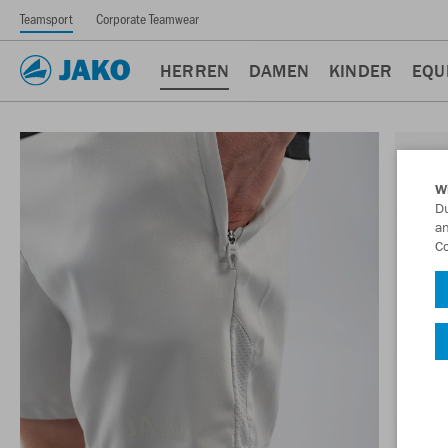
Teamsport
Corporate Teamwear
HERREN
DAMEN
KINDER
EQU
W
Du
an
Co