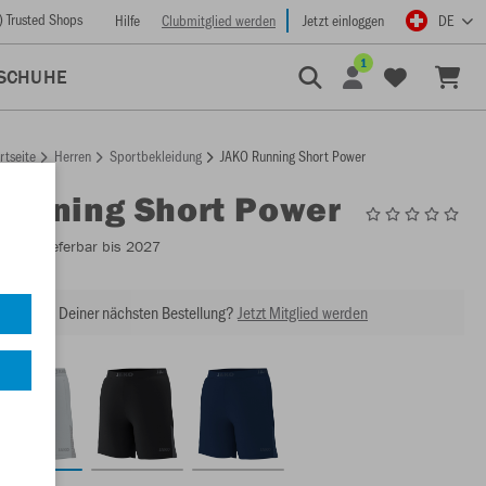
) Trusted Shops
Hilfe
Clubmitglied werden
Jetzt einloggen
DE
1
SCHUHE
rtseite
Herren
Sportbekleidung
JAKO Running Short Power
Running Short Power
6278
- Lieferbar bis 2027
abatt bei Deiner nächsten Bestellung?
Jetzt Mitglied werden