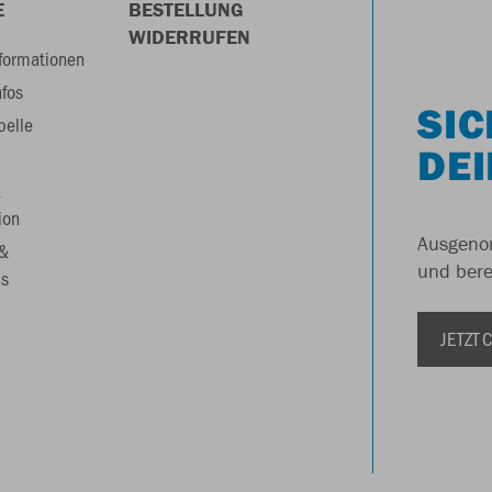
E
BESTELLUNG
WIDERRUFEN
formationen
nfos
SIC
belle
DEI
&
ion
Ausgenom
 &
und berei
s
JETZT