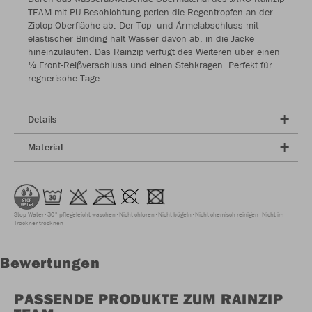
TEAM mit PU-Beschichtung perlen die Regentropfen an der
Ziptop Oberfläche ab. Der Top- und Ärmelabschluss mit
elastischer Binding hält Wasser davon ab, in die Jacke
hineinzulaufen. Das Rainzip verfügt des Weiteren über einen
¼ Front-Reißverschluss und einen Stehkragen. Perfekt für
regnerische Tage.
Details
Material
Stop Water
30° pflegeleicht waschen
Nicht chloren
Nicht bügeln
Nicht chemisch reinigen
Nicht im
Trockner trocknen
Bewertungen
PASSENDE PRODUKTE ZUM RAINZIP