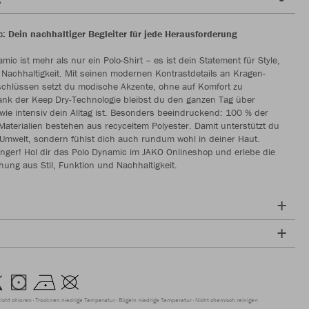
: Dein nachhaltiger Begleiter für jede Herausforderung
mic ist mehr als nur ein Polo-Shirt – es ist dein Statement für Style,
Nachhaltigkeit. Mit seinen modernen Kontrastdetails an Kragen-
chlüssen setzt du modische Akzente, ohne auf Komfort zu
ank der Keep Dry-Technologie bleibst du den ganzen Tag über
 wie intensiv dein Alltag ist. Besonders beeindruckend: 100 % der
Materialien bestehen aus recyceltem Polyester. Damit unterstützt du
 Umwelt, sondern fühlst dich auch rundum wohl in deiner Haut.
änger! Hol dir das Polo Dynamic im JAKO Onlineshop und erlebe die
hung aus Stil, Funktion und Nachhaltigkeit.
icht chloren
Trocknen niedrige Temperatur
Bügeln niedrige Temperatur
Nicht chemisch reinigen