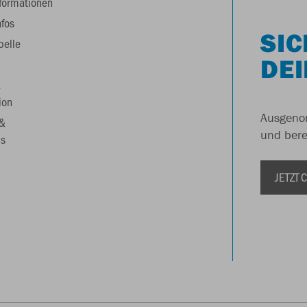
formationen
nfos
SIC
belle
DEI
&
ion
Ausgenom
 &
und berei
s
JETZT