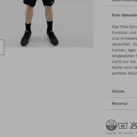
Polo Dynamic
Das Polo Dyna
Funktion und 
und Ärmelabs
verzichten. D
trocken, egal
eingesetzten 
nicht nur die
Warte nicht l
perfekte Misc
Details
Material
Keep Dry
40° waschen
N