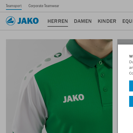
Teamsport
Corporate Teamwear
HERREN
DAMEN
KINDER
EQU
W
Du
an
Co