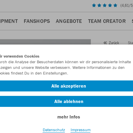
(
4,61
/5
IPMENT
FANSHOPS
ANGEBOTE
TEAM CREATOR
Sta
Zurück
JAKO
ir verwenden Cookies
rch die Analyse der Besucherdaten können wir dir personalisierte Inhalte
Artikelnummer:
zeigen und unsere Website verbessern. Weitere Informationen zu den
okies findest Du in den Einstellungen.
Lust auf 30% R
Alle akzeptieren
Alle ablehnen
mehr Infos
Datenschutz
Impressum