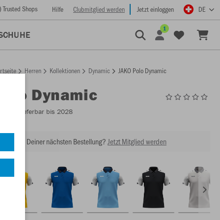
) Trusted Shops
Hilfe
Clubmitglied werden
Jetzt einloggen
DE
1
SCHUHE
rtseite
Herren
Kollektionen
Dynamic
JAKO Polo Dynamic
Polo Dynamic
6370
- Lieferbar bis 2028
abatt bei Deiner nächsten Bestellung?
Jetzt Mitglied werden