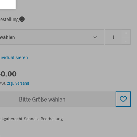
lgrün
estellung
+
 wählen
-
ividualisieren
40.00
MwSt.
zzgl. Versand
Bitte Größe wählen
ckgaberecht
Schnelle Bearbeitung
g