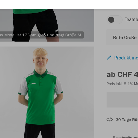
grün/weiß/dunke
Teamb
s Model ist 173 cm groß und trägt Größe M.
Bitte Größe
Produkt ind
ab CHF 
Preis inkl. 8.1% 
30 Tage Rü
Beschreibun