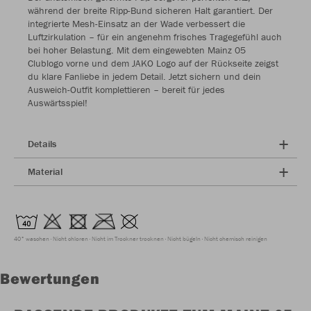
während der breite Ripp-Bund sicheren Halt garantiert. Der
integrierte Mesh-Einsatz an der Wade verbessert die
Luftzirkulation – für ein angenehm frisches Tragegefühl auch
bei hoher Belastung. Mit dem eingewebten Mainz 05
Clublogo vorne und dem JAKO Logo auf der Rückseite zeigst
du klare Fanliebe in jedem Detail. Jetzt sichern und dein
Ausweich-Outfit komplettieren – bereit für jedes
Auswärtsspiel!
Details
Material
40° waschen
Nicht chloren
Nicht im Trockner trocknen
Nicht bügeln
Nicht chemisch reinigen
Bewertungen