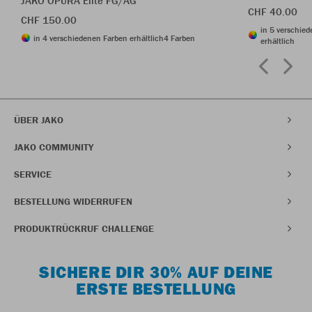
JAKO OPURA Elite FG/AG
CHF 40.00
CHF 150.00
in 5 verschie
in 4 verschiedenen Farben erhältlich
4 Farben
erhältlich
ÜBER JAKO
JAKO COMMUNITY
SERVICE
BESTELLUNG WIDERRUFEN
PRODUKTRÜCKRUF CHALLENGE
SICHERE DIR 30% AUF DEINE
ERSTE BESTELLUNG