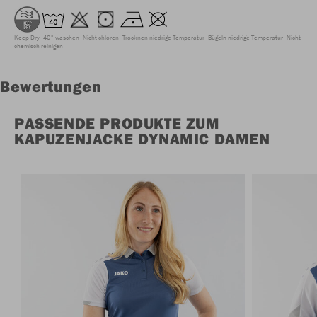
Keep Dry
40° waschen
Nicht chloren
Trocknen niedrige Temperatur
Bügeln niedrige Temperatur
Nicht
chemisch reinigen
Bewertungen
PASSENDE PRODUKTE ZUM
KAPUZENJACKE DYNAMIC DAMEN