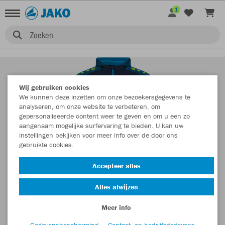
1
Zoeken
Wij gebruiken cookies
We kunnen deze inzetten om onze bezoekersgegevens te
analyseren, om onze website te verbeteren, om
gepersonaliseerde content weer te geven en om u een zo
aangenaam mogelijke surfervaring te bieden. U kan uw
instellingen bekijken voor meer info over de door ons
gebruikte cookies.
Accepteer alles
Alles afwijzen
Meer info
Gegevensbescherming
Contact- en bedrijfsgegevens