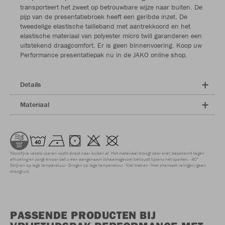
transporteert het zweet op betrouwbare wijze naar buiten. De
pijp van de presentatiebroek heeft een geribde inzet. De
tweedelige elastische tailleband met aantrekkoord en het
elastische materiaal van polyester micro twill garanderen een
uitstekend draagcomfort. Er is geen binnenvoering. Koop uw
Performance presentatiepak nu in de JAKO online shop.
Details
Materiaal
Microfijne vezels voeren vocht direct naar buiten af. Het materiaal droogt zeer snel, beschermt tegen
afkoeling en zorgt ervoor dat u een aangenaam lichaamsgevoel behoudt tijdens het sporten.
40°
Strijken op lage temperatuur
Drogen op lage temperatuur
Niet bleken
Niet chemisch reinigen/geen
droogkuis
PASSENDE PRODUCTEN BIJ