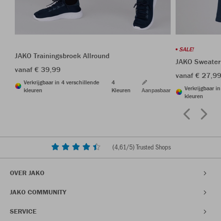
SALE!
JAKO Trainingsbroek Allround
JAKO Sweater
vanaf € 39,99
vanaf € 27,9
Verkrijgbaar in 4 verschillende
4
Verkrijgbaar i
kleuren
Kleuren
Aanpasbaar
kleuren
(
4,61
/5) Trusted Shops
OVER JAKO
JAKO COMMUNITY
SERVICE