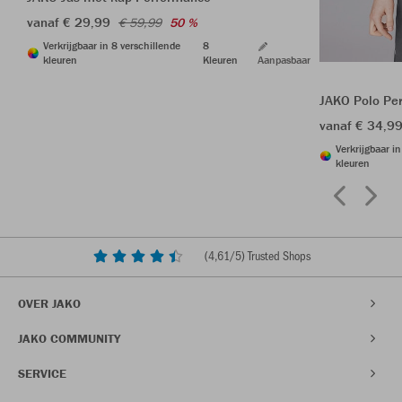
vanaf € 29,99
€ 59,99
50 %
Verkrijgbaar in 8 verschillende
8
kleuren
Kleuren
Aanpasbaar
JAKO Polo Pe
vanaf € 34,9
Verkrijgbaar i
kleuren
(
4,61
/5) Trusted Shops
OVER JAKO
JAKO COMMUNITY
SERVICE