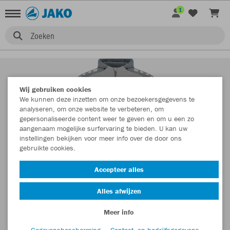
1
Zoeken
Wij gebruiken cookies
We kunnen deze inzetten om onze bezoekersgegevens te
analyseren, om onze website te verbeteren, om
gepersonaliseerde content weer te geven en om u een zo
aangenaam mogelijke surfervaring te bieden. U kan uw
instellingen bekijken voor meer info over de door ons
gebruikte cookies.
Accepteer alles
Alles afwijzen
Meer info
Gegevensbescherming
Contact- en bedrijfsgegevens