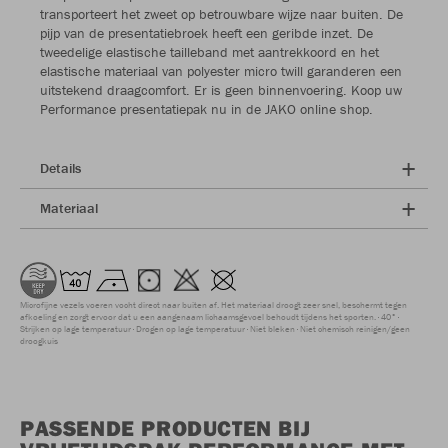
transporteert het zweet op betrouwbare wijze naar buiten. De
pijp van de presentatiebroek heeft een geribde inzet. De
tweedelige elastische tailleband met aantrekkoord en het
elastische materiaal van polyester micro twill garanderen een
uitstekend draagcomfort. Er is geen binnenvoering. Koop uw
Performance presentatiepak nu in de JAKO online shop.
Details
Materiaal
Microfijne vezels voeren vocht direct naar buiten af. Het materiaal droogt zeer snel, beschermt tegen
afkoeling en zorgt ervoor dat u een aangenaam lichaamsgevoel behoudt tijdens het sporten.
40°
Strijken op lage temperatuur
Drogen op lage temperatuur
Niet bleken
Niet chemisch reinigen/geen
droogkuis
PASSENDE PRODUCTEN BIJ