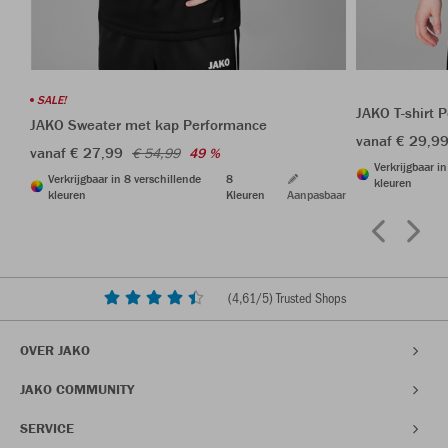
SALE!
JAKO T-shirt 
JAKO Sweater met kap Performance
vanaf € 29,9
vanaf € 27,99
€ 54,99
49 %
Verkrijgbaar i
Verkrijgbaar in 8 verschillende
8
kleuren
kleuren
Kleuren
Aanpasbaar
(
4,61
/5) Trusted Shops
OVER JAKO
JAKO COMMUNITY
SERVICE