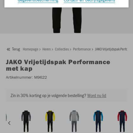
Terug
Homepage
Heren
Collecties
Performance
JAKO Vrijetijdspak Perform
JAKO
Vrijetijdspak Performance
met kap
Artikelnummer:
M9622
Zin in 30% korting op je volgende bestelling?
Word nu lid