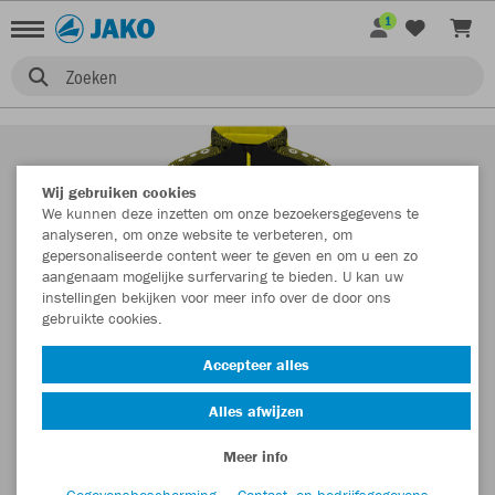
1
Zoeken
Wij gebruiken cookies
We kunnen deze inzetten om onze bezoekersgegevens te
analyseren, om onze website te verbeteren, om
gepersonaliseerde content weer te geven en om u een zo
aangenaam mogelijke surfervaring te bieden. U kan uw
instellingen bekijken voor meer info over de door ons
gebruikte cookies.
Accepteer alles
Alles afwijzen
Meer info
Gegevensbescherming
Contact- en bedrijfsgegevens