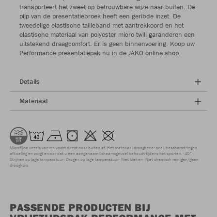
transporteert het zweet op betrouwbare wijze naar buiten. De
pijp van de presentatiebroek heeft een geribde inzet. De
tweedelige elastische tailleband met aantrekkoord en het
elastische materiaal van polyester micro twill garanderen een
uitstekend draagcomfort. Er is geen binnenvoering. Koop uw
Performance presentatiepak nu in de JAKO online shop.
Details
Materiaal
Microfijne vezels voeren vocht direct naar buiten af. Het materiaal droogt zeer snel, beschermt tegen
afkoeling en zorgt ervoor dat u een aangenaam lichaamsgevoel behoudt tijdens het sporten.
40°
Strijken op lage temperatuur
Drogen op lage temperatuur
Niet bleken
Niet chemisch reinigen/geen
droogkuis
PASSENDE PRODUCTEN BIJ