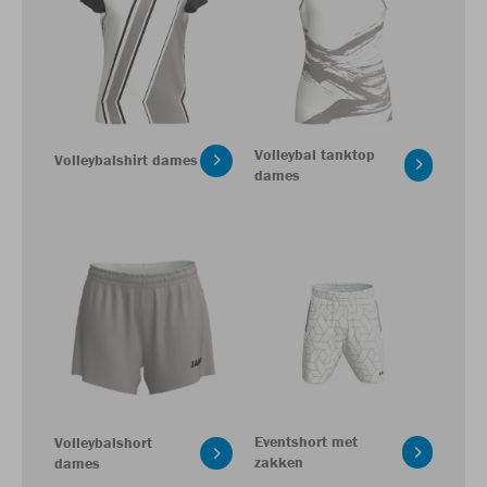
Volleybal tanktop
Volleybalshirt dames
dames
Eventshort met
Volleybalshort
zakken
dames