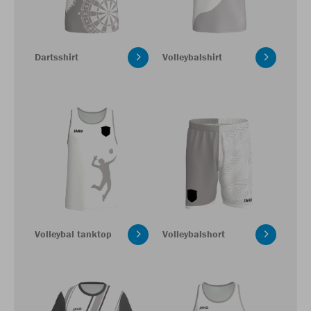
Dartsshirt
Volleybalshirt
Volleybal tanktop
Volleybalshort