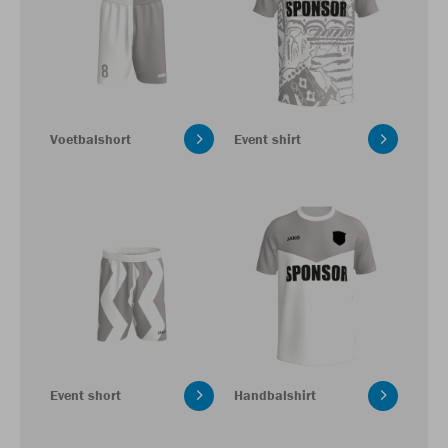
Voetbalshort
Event shirt
Event short
Handbalshirt