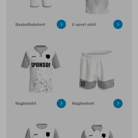
Basketbalshort
E-sport shirt
Rugbyshirt
Rugbyshort