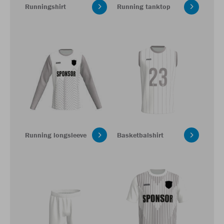
Runningshirt
Running tanktop
Running longsleeve
Basketbalshirt