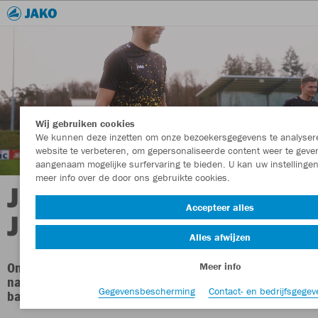
Wij gebruiken cookies
We kunnen deze inzetten om onze bezoekersgegevens te analyser
website te verbeteren, om gepersonaliseerde content weer te gev
aangenaam mogelijke surfervaring te bieden. U kan uw instellingen
meer info over de door ons gebruikte cookies.
JOUW TEAMS,
Accepteer alles
JOUW DESIGNS.
Alles afwijzen
Ontwerp nu je unieke teamkleding en til je prestaties
Meer info
naar een hoger niveau! De JAKO TeamCreator tovert een
Gegevensbescherming
Contact- en bedrijfsgegev
basisidee om in een gepersonaliseerde outfit.