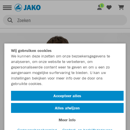
1
Zoeken
Wij gebruiken cookies
We kunnen deze inzetten om onze bezoekersgegevens te
analyseren, om onze website te verbeteren, om
gepersonaliseerde content weer te geven en om u een zo
aangenaam mogelijke surfervaring te bieden. U kan uw
instellingen bekijken voor meer info over de door ons
gebruikte cookies.
Accepteer alles
Alles afwijzen
Meer info
Gegevensbescherming
Contact- en bedrijfsgegevens