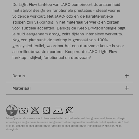
De Light Flow tanktop van JAKO combineert duurzaamheid
met stijlvol design en functionele prestaties - ideaal voor je
volgende workout. Het JAKO-logo en de karakteristieke
stippen zijn vakkundig in het materiaal verwerkt en zorgen
voor subtiele accenten. Dankzij de Keep Dry-technologie blijft
je huid aangenaam droog, zelfs tijdens intensieve workouts.
Nog een pluspunt: de tanktop is gemaakt van 100%
gerecycled textiel, waardoor het een duurzame keuze is voor
alle milieubewuste sporters. Koop nu de JAKO Light Flow
tanktop - stijlvol, functioneel en duurzaam!
Details
Materiaal
Microfijne vezels voeren vocht direct naar buiten af. Het materiaal droogt zeer snel, beschermt tegen
afkoeling en zorgt ervoor dat u een aangenaam lichaamsgevoel behoudt tijdens het sporten.
40°
Niet
bleken
Drogen op lage temperatuur
Strijken op lage temperatuur
Niet chemisch reinigen/geen
droogkuis