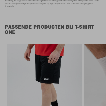
afkoeling en zorgt ervoor dat u een aangenaam lichaamsgevoel behoudt tijdens het sporten.
40°
Niet
bleken
Drogen op lage temperatuur
Strijken op lage temperatuur
Niet chemisch reinigen/geen
droogkuis
PASSENDE PRODUCTEN BIJ T-SHIRT
ONE