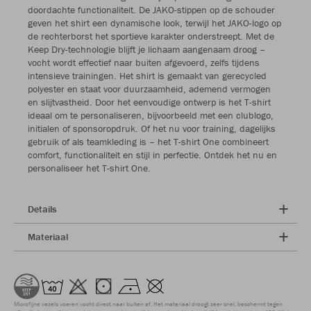
doordachte functionaliteit. De JAKO-stippen op de schouder
geven het shirt een dynamische look, terwijl het JAKO-logo op
de rechterborst het sportieve karakter onderstreept. Met de
Keep Dry-technologie blijft je lichaam aangenaam droog –
vocht wordt effectief naar buiten afgevoerd, zelfs tijdens
intensieve trainingen. Het shirt is gemaakt van gerecycled
polyester en staat voor duurzaamheid, ademend vermogen
en slijtvastheid. Door het eenvoudige ontwerp is het T-shirt
ideaal om te personaliseren, bijvoorbeeld met een clublogo,
initialen of sponsoropdruk. Of het nu voor training, dagelijks
gebruik of als teamkleding is – het T-shirt One combineert
comfort, functionaliteit en stijl in perfectie. Ontdek het nu en
personaliseer het T-shirt One.
Details
Materiaal
Microfijne vezels voeren vocht direct naar buiten af. Het materiaal droogt zeer snel, beschermt tegen