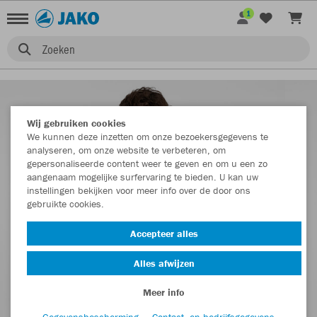
1
Zoeken
Wij gebruiken cookies
We kunnen deze inzetten om onze bezoekersgegevens te
analyseren, om onze website te verbeteren, om
gepersonaliseerde content weer te geven en om u een zo
aangenaam mogelijke surfervaring te bieden. U kan uw
instellingen bekijken voor meer info over de door ons
gebruikte cookies.
Accepteer alles
Alles afwijzen
Meer info
Gegevensbescherming
Contact- en bedrijfsgegevens