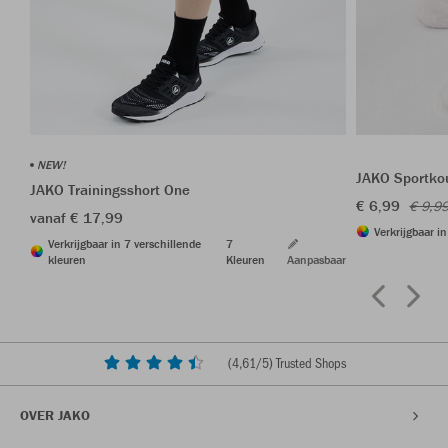
NEW!
JAKO Sportkou
JAKO Trainingsshort One
€ 6,99
€ 9,9
vanaf € 17,99
Verkrijgbaar i
Verkrijgbaar in 7 verschillende
7
kleuren
Kleuren
Aanpasbaar
(
4,61
/5) Trusted Shops
OVER JAKO