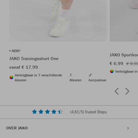
NEW!
JAKO Sportkou
JAKO Trainingsshort One
€ 6,99
€ 9,9
vanaf € 17,99
Verkrijgbaar i
Verkrijgbaar in 7 verschillende
7
kleuren
Kleuren
Aanpasbaar
(
4,61
/5) Trusted Shops
OVER JAKO