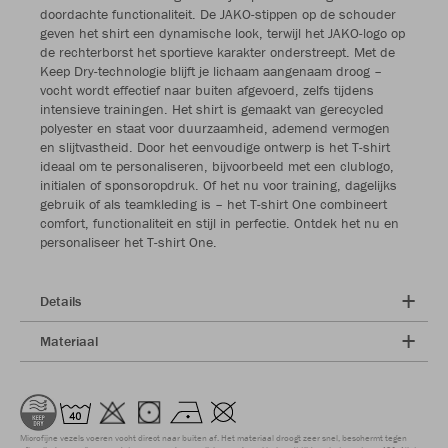
doordachte functionaliteit. De JAKO-stippen op de schouder
geven het shirt een dynamische look, terwijl het JAKO-logo op
de rechterborst het sportieve karakter onderstreept. Met de
Keep Dry-technologie blijft je lichaam aangenaam droog –
vocht wordt effectief naar buiten afgevoerd, zelfs tijdens
intensieve trainingen. Het shirt is gemaakt van gerecycled
polyester en staat voor duurzaamheid, ademend vermogen
en slijtvastheid. Door het eenvoudige ontwerp is het T-shirt
ideaal om te personaliseren, bijvoorbeeld met een clublogo,
initialen of sponsoropdruk. Of het nu voor training, dagelijks
gebruik of als teamkleding is – het T-shirt One combineert
comfort, functionaliteit en stijl in perfectie. Ontdek het nu en
personaliseer het T-shirt One.
Details
Materiaal
Microfijne vezels voeren vocht direct naar buiten af. Het materiaal droogt zeer snel, beschermt tegen