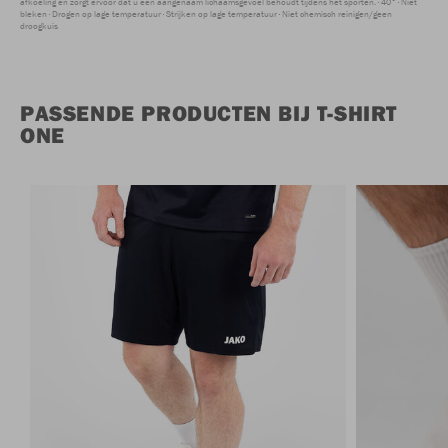
afkoeling en zorgt ervoor dat u een aangenaam lichaamsgevoel behoudt tijdens het sporten.
40°
Niet
bleken
Drogen op lage temperatuur
Strijken op lage temperatuur
Niet chemisch reinigen/geen
droogkuis
PASSENDE PRODUCTEN BIJ T-SHIRT
ONE