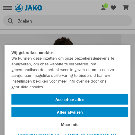
1
Zoeken
Wij gebruiken cookies
We kunnen deze inzetten om onze bezoekersgegevens te
analyseren, om onze website te verbeteren, om
gepersonaliseerde content weer te geven en om u een zo
aangenaam mogelijke surfervaring te bieden. U kan uw
instellingen bekijken voor meer info over de door ons
gebruikte cookies.
Accepteer alles
Alles afwijzen
Meer info
Gegevensbescherming
Contact- en bedrijfsgegevens