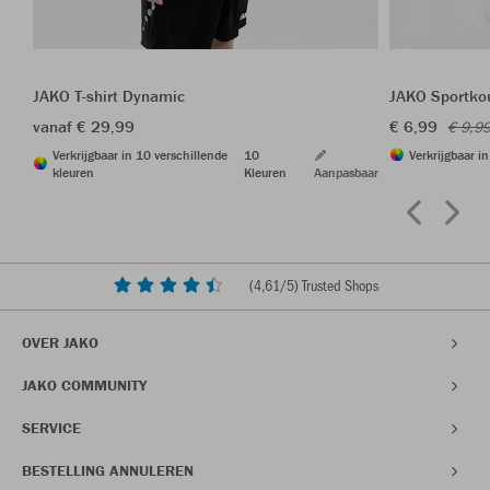
JAKO T-shirt Dynamic
JAKO Sportkou
vanaf € 29,99
€ 6,99
€ 9,9
Verkrijgbaar in 10 verschillende
10
Verkrijgbaar i
kleuren
Kleuren
Aanpasbaar
(
4,61
/5) Trusted Shops
OVER JAKO
JAKO COMMUNITY
SERVICE
BESTELLING ANNULEREN