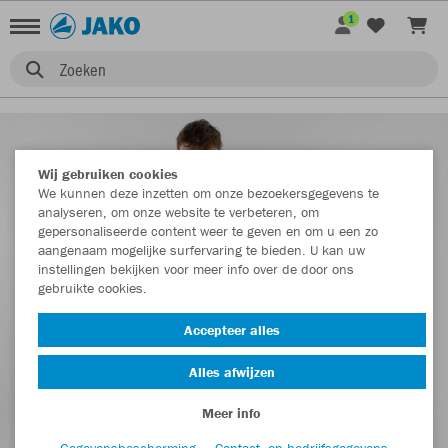
1
Zoeken
Wij gebruiken cookies
We kunnen deze inzetten om onze bezoekersgegevens te
analyseren, om onze website te verbeteren, om
gepersonaliseerde content weer te geven en om u een zo
aangenaam mogelijke surfervaring te bieden. U kan uw
instellingen bekijken voor meer info over de door ons
gebruikte cookies.
Accepteer alles
Alles afwijzen
Meer info
Gegevensbescherming
Contact- en bedrijfsgegevens