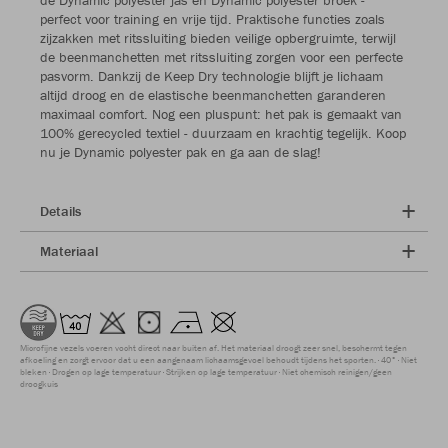
perfect voor training en vrije tijd. Praktische functies zoals
zijzakken met ritssluiting bieden veilige opbergruimte, terwijl
de beenmanchetten met ritssluiting zorgen voor een perfecte
pasvorm. Dankzij de Keep Dry technologie blijft je lichaam
altijd droog en de elastische beenmanchetten garanderen
maximaal comfort. Nog een pluspunt: het pak is gemaakt van
100% gerecycled textiel - duurzaam en krachtig tegelijk. Koop
nu je Dynamic polyester pak en ga aan de slag!
Details
Materiaal
Microfijne vezels voeren vocht direct naar buiten af. Het materiaal droogt zeer snel, beschermt tegen
afkoeling en zorgt ervoor dat u een aangenaam lichaamsgevoel behoudt tijdens het sporten.
40°
Niet
bleken
Drogen op lage temperatuur
Strijken op lage temperatuur
Niet chemisch reinigen/geen
droogkuis