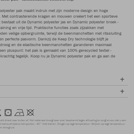
polyester pak maakt indruk met zijn moderne design en hoge
it. Met contrasterende kragen en mouwen creëert het een sportieve
t bestaat uit de Dynamic polyester jas en Dynamic polyester broek -
raining en vrije tijd. Praktische functies zoals zijzakken met
ieden veilige opbergruimte, terwijl de beenmanchetten met ritssluiting
en perfecte pasvorm. Dankzij de Keep Dry technologie blijft je
jd droog en de elastische beenmanchetten garanderen maximaal
een pluspunt: het pak is gemaakt van 100% gerecycled textiel -
rachtig tegelijk. Koop nu je Dynamic polyester pak en ga aan de
ocht direct naar buiten af. Het materiaal droogt zeer snel, beschermt tegen afkoeling en zorgt ervoor dat u een
 behoudt tijdens het sporten.
40°
Niet bleken
Drogen op lage temperatuur
Strijken op lage temperatuur
en droogkuis