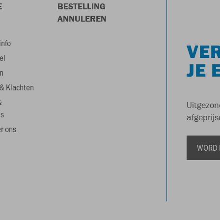
E
BESTELLING
ANNULEREN
info
VER
el
JE 
n
& Klachten
&
Uitgezon
s
afgeprijs
r ons
WORD 