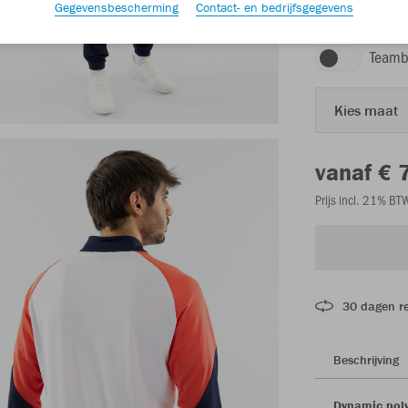
Gegevensbescherming
Contact- en bedrijfsgegevens
wit/koraal/marin
Teamb
Kies maat
vanaf € 
Prijs incl. 21% B
30 dagen r
Beschrijving
Dynamic polye