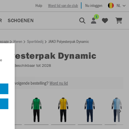
Hulp
Word lid van de club
Nu inloggen
NL
1
R
SCHOENEN
epage
Heren
Sportkledij
JAKO Polyesterpak Dynamic
Polyesterpak Dynamic
e
M9170
- Beschikbaar tot 2028
ing op je volgende bestelling?
Word nu lid