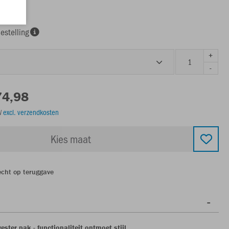
e
estelling
+
-
74,98
TW
excl. verzendkosten
Kies maat
echt op teruggave
ster pak - functionaliteit ontmoet stijl