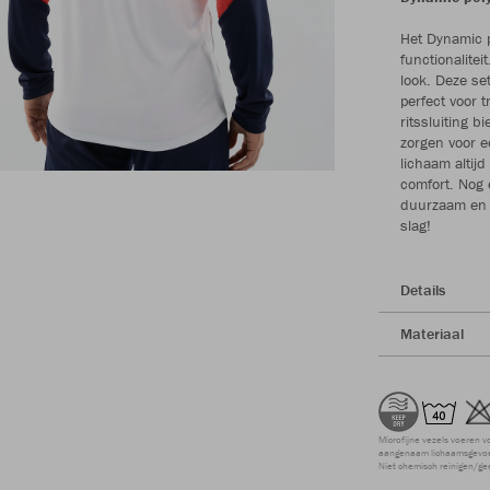
Het Dynamic 
functionalite
look. Deze se
perfect voor t
ritssluiting b
zorgen voor e
lichaam alti
comfort. Nog 
duurzaam en k
slag!
Details
Materiaal
Microfijne vezels voeren v
aangenaam lichaamsgevoel
Niet chemisch reinigen/ge