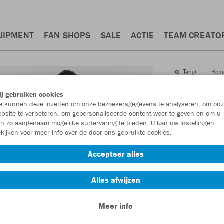
UIPMENT
FAN SHOPS
SALE
ACTIE
TEAM CREATO
Hom
Terug
JAKO
j gebruiken cookies
 kunnen deze inzetten om onze bezoekersgegevens te analyseren, om onz
Artikelnummer:
bsite te verbeteren, om gepersonaliseerde content weer te geven en om u
n zo aangenaam mogelijke surfervaring te bieden. U kan uw instellingen
kijken voor meer info over de door ons gebruikte cookies.
Zin in 30% kort
Accepteer alles
Alles afwijzen
Meer info