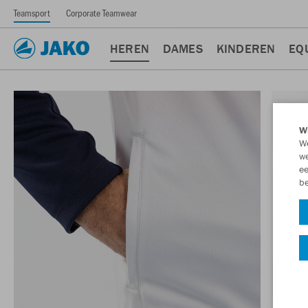
Teamsport
Corporate Teamwear
HEREN
DAMES
KINDEREN
EQ
Wi
We
we
ee
be