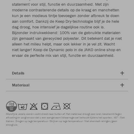
statement voor stijl, functie en duurzaamheid. Met zijn
moderne contrasterende details op de kraag en manchetten
kun je een modieus tintje toevoegen zonder afbreuk te doen
aan comfort. Dankzij de Keep Dry-technologie blijf je de hele
dag droog, hoe intensief je dagelijkse routine ook is.
Bijzonder indrukwekkend: 100% van de gebruikte materialen
zijn gemaakt van gerecycled polyester. Dit betekent dat je niet
alleen het milieu helpt, maar ook lekker in je vel zit. Wacht
niet langer! Koop de Dynamic polo in de JAKO online shop en
ervaar de perfecte mix van stijl, functie en duurzaamheid.
Details
Materiaal
Microfijne vezels voeren vocht direct naar buiten af. Het materiaal droogt zeer snel, beschermt tegen
afkoeling en zorgt ervoor dat u een aangenaam lichaamsgevoel behoudt tijdens het sporten.
40°
Niet
bleken
Drogen op lage temperatuur
Strijken op lage temperatuur
Niet chemisch reinigen/geen
droogkuis