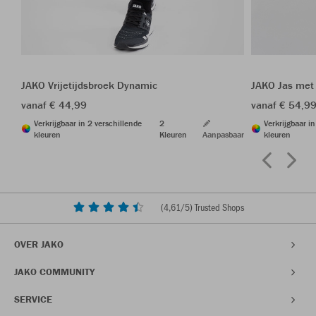
JAKO Vrijetijdsbroek Dynamic
JAKO Jas met
vanaf € 44,99
vanaf € 54,9
Verkrijgbaar in 2 verschillende
2
Verkrijgbaar i
kleuren
Kleuren
Aanpasbaar
kleuren
(
4,61
/5) Trusted Shops
OVER JAKO
JAKO COMMUNITY
SERVICE