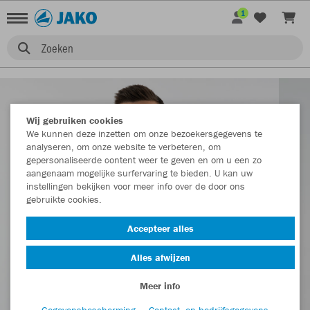
1
Zoeken
Wij gebruiken cookies
We kunnen deze inzetten om onze bezoekersgegevens te
analyseren, om onze website te verbeteren, om
gepersonaliseerde content weer te geven en om u een zo
aangenaam mogelijke surfervaring te bieden. U kan uw
instellingen bekijken voor meer info over de door ons
gebruikte cookies.
Accepteer alles
Alles afwijzen
Meer info
Gegevensbescherming
Contact- en bedrijfsgegevens