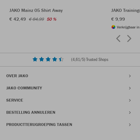
JAKO Mainz 05 Shirt Away
JAKO Trainin
€ 42,49
€ 9,99
€ 84,99
50 %
Verkrijgbaar i
(
4,61
/5) Trusted Shops
OVER JAKO
JAKO COMMUNITY
SERVICE
BESTELLING ANNULEREN
PRODUCTTERUGROEPING TASSEN