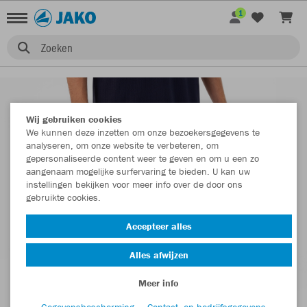
1
Zoeken
Wij gebruiken cookies
We kunnen deze inzetten om onze bezoekersgegevens te
analyseren, om onze website te verbeteren, om
gepersonaliseerde content weer te geven en om u een zo
aangenaam mogelijke surfervaring te bieden. U kan uw
instellingen bekijken voor meer info over de door ons
gebruikte cookies.
Accepteer alles
Alles afwijzen
Meer info
Gegevensbescherming
Contact- en bedrijfsgegevens