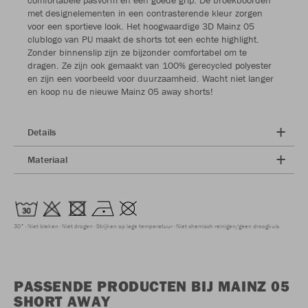
met designelementen in een contrasterende kleur zorgen
voor een sportieve look. Het hoogwaardige 3D Mainz 05
clublogo van PU maakt de shorts tot een echte highlight.
Zonder binnenslip zijn ze bijzonder comfortabel om te
dragen. Ze zijn ook gemaakt van 100% gerecycled polyester
en zijn een voorbeeld voor duurzaamheid. Wacht niet langer
en koop nu de nieuwe Mainz 05 away shorts!
Details
Materiaal
30°
Niet bleken
Niet drogen
Strijken op lage temperatuur
Niet chemisch reinigen/geen droogkuis
PASSENDE PRODUCTEN BIJ MAINZ 05
SHORT AWAY