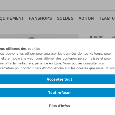
QUIPEMENT
FANSHOPS
SOLDES
ACTION
TEAM 
Pag
Retour
JAKO
us utilisons des cookies
us pouvons les utiliser pour analyser les données de nos visiteurs, pour
Numéro d’article
éliorer notre site web, pour afficher des contenus personnalisés et pour
us offrir la meilleure expérience en ligne. Vous pouvez consulter vos
ramètres pour obtenir plus d'informations sur les cookies que nous utiliso
En tant que me
Accepter tout
commande.
De
Tout refuser
Plus d'infos