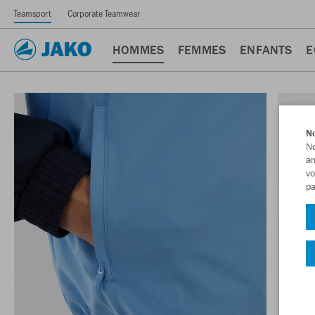
Teamsport
Corporate Teamwear
HOMMES
FEMMES
ENFANTS
E
No
No
am
vo
pa