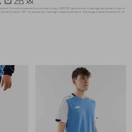
sportent l'humidité directement à la surface du tissu. KEEP DRY garantit ainsi un séchage très rapide du tissu et
r pendant le sport.
40°
Ne pas blanchir
Séchage à basse température
Repassage à basse température
Ne