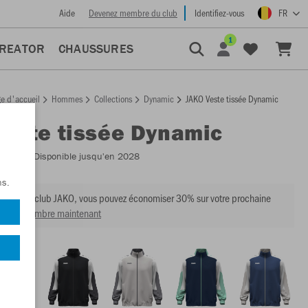
Aide
Devenez membre du club
Identifiez-vous
FR
1
CREATOR
CHAUSSURES
e d'accueil
Hommes
Collections
Dynamic
JAKO Veste tissée Dynamic
Veste tissée Dynamic
:
9870
- Disponible jusqu'en 2028
ns.
mbre du club JAKO, vous pouvez économiser 30% sur votre prochaine
venir membre maintenant