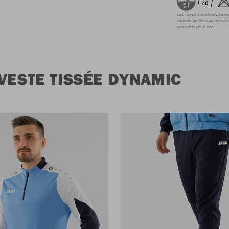
Les fibres microfines tran
vous évite de vous refroidi
pas nettoyer à sec
VESTE TISSÉE DYNAMIC