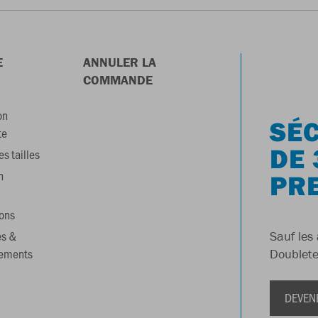
E
ANNULER LA
COMMANDE
on
SÉC
te
DE 
s tailles
n
PR
ons
es &
Sauf les 
gements
Doublete
DEVEN