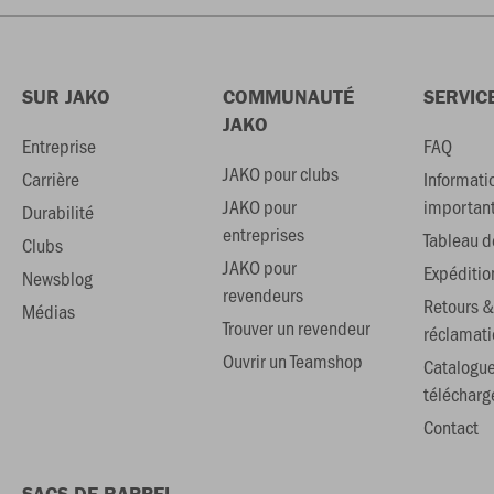
SUR JAKO
COMMUNAUTÉ
SERVIC
JAKO
Entreprise
FAQ
JAKO pour clubs
Carrière
Informati
JAKO pour
importan
Durabilité
entreprises
Tableau de
Clubs
JAKO pour
Expéditio
Newsblog
revendeurs
Retours &
Médias
Trouver un revendeur
réclamati
Ouvrir un Teamshop
Catalogu
téléchar
Contact
SACS DE RAPPEL