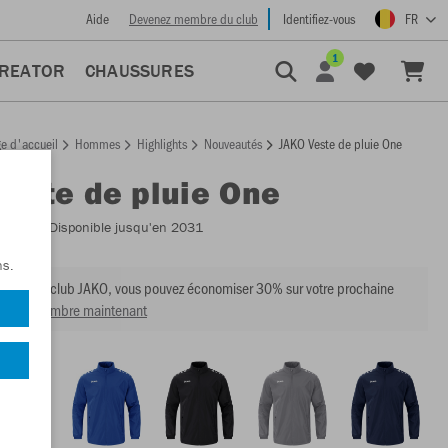
Aide
Devenez membre du club
Identifiez-vous
FR
1
CREATOR
CHAUSSURES
e d'accueil
Hommes
Highlights
Nouveautés
JAKO Veste de pluie One
Veste de pluie One
:
7420
- Disponible jusqu'en 2031
ns.
mbre du club JAKO, vous pouvez économiser 30% sur votre prochaine
venir membre maintenant