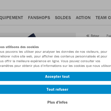
QUIPEMENT
FANSHOPS
SOLDES
ACTION
TEAM 
Pag
Retour
JAKO
us utilisons des cookies
us pouvons les utiliser pour analyser les données de nos visiteurs, pour
Numéro d’article
éliorer notre site web, pour afficher des contenus personnalisés et pour
us offrir la meilleure expérience en ligne. Vous pouvez consulter vos
ramètres pour obtenir plus d'informations sur les cookies que nous utiliso
En tant que me
Accepter tout
commande.
De
Tout refuser
Plus d'infos