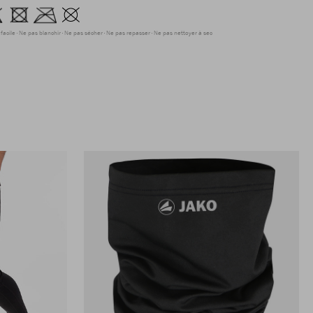
facile
Ne pas blanchir
Ne pas sécher
Ne pas repasser
Ne pas nettoyer à sec