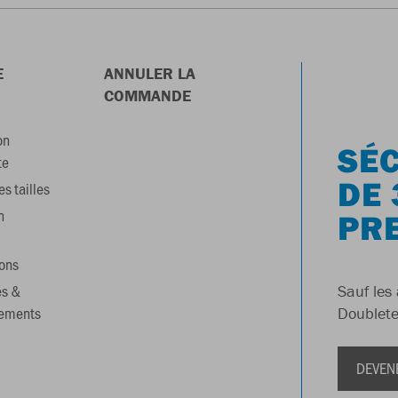
E
ANNULER LA
COMMANDE
on
SÉC
te
DE 
s tailles
n
PR
ons
es &
Sauf les 
gements
Doublete
DEVEN