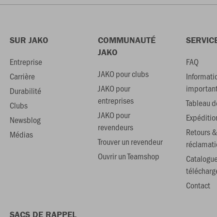
SUR JAKO
COMMUNAUTÉ
SERVIC
JAKO
Entreprise
FAQ
JAKO pour clubs
Carrière
Informati
JAKO pour
importan
Durabilité
entreprises
Tableau de
Clubs
JAKO pour
Expéditio
Newsblog
revendeurs
Retours &
Médias
Trouver un revendeur
réclamati
Ouvrir un Teamshop
Catalogu
téléchar
Contact
SACS DE RAPPEL