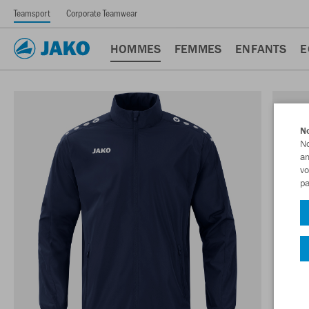
Teamsport
Corporate Teamwear
HOMMES
FEMMES
ENFANTS
E
No
No
am
vo
pa