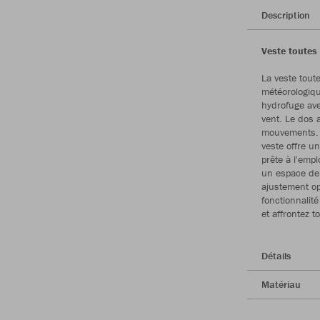
Description
Veste toutes
La veste tout
météorologiqu
hydrofuge ave
vent. Le dos 
mouvements. G
veste offre u
prête à l'empl
un espace de 
ajustement opt
fonctionnalit
et affrontez 
Détails
Matériau