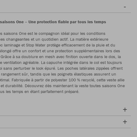
 saisons One – Une protection fiable par tous les temps
es saisons One est le compagnon idéal pour les conditions
es changeantes et un quotidien actif. La matière extérieure
c laminage et Stop Water protège efficacement de la pluie et du
allongé offre un confort et une protection supplémentaires lors des
râce à sa doublure en mesh avec finition ouverte dans le dos, la
ne ventilation agréable. La capuche intégrée dans le col est toujours
oi sans perturber le look épuré. Les poches latérales zippées offrent
rangement sûr, tandis que les poignets élastiques assurent un
imal. Fabriquée à partir de polyester 100 % recyclé, cette veste allie
é et durabilité. Découvrez dès maintenant la veste toutes saisons One
tous les temps en étant parfaitement préparé.