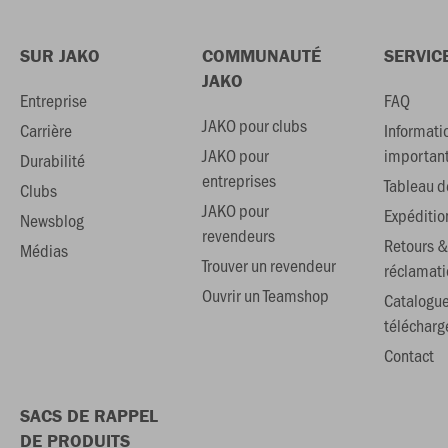
SUR JAKO
COMMUNAUTÉ
SERVIC
JAKO
Entreprise
FAQ
JAKO pour clubs
Carrière
Informati
JAKO pour
importan
Durabilité
entreprises
Tableau de
Clubs
JAKO pour
Expéditio
Newsblog
revendeurs
Retours &
Médias
Trouver un revendeur
réclamati
Ouvrir un Teamshop
Catalogu
téléchar
Contact
SACS DE RAPPEL
DE PRODUITS