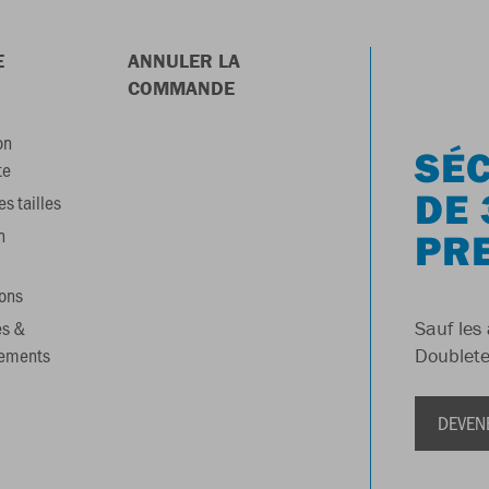
E
ANNULER LA
COMMANDE
on
SÉC
te
DE 
s tailles
n
PR
ons
es &
Sauf les 
gements
Doublete
DEVEN