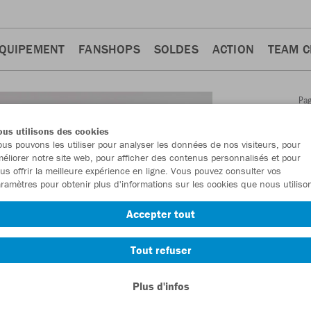
QUIPEMENT
FANSHOPS
SOLDES
ACTION
TEAM 
Pa
Retour
d'a
us utilisons des cookies
JAKO
us pouvons les utiliser pour analyser les données de nos visiteurs, pour
éliorer notre site web, pour afficher des contenus personnalisés et pour
us offrir la meilleure expérience en ligne. Vous pouvez consulter vos
Numéro d’article
ramètres pour obtenir plus d'informations sur les cookies que nous utiliso
Accepter tout
En tant que me
commande.
De
Tout refuser
Plus d'infos