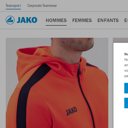
Teamsport
Corporate Teamwear
HOMMES
FEMMES
ENFANTS
E
No
No
am
vo
pa