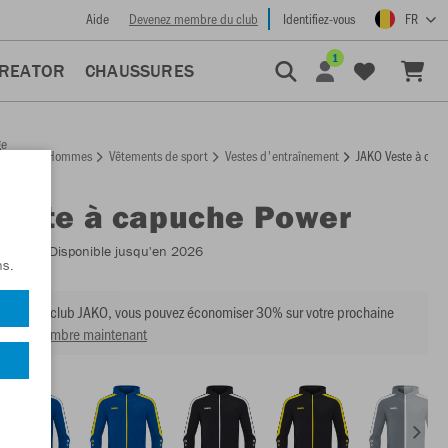
Aide
Devenez membre du club
Identifiez-vous
FR
1
CREATOR
CHAUSSURES
ge
Hommes
Vêtements de sport
Vestes d'entraînement
JAKO Veste à cap
ccueil
Veste à capuche Power
:
6823
- Disponible jusqu'en 2026
ns.
mbre du club JAKO, vous pouvez économiser 30% sur votre prochaine
venir membre maintenant