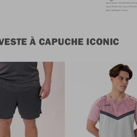
Les fibres microfines tran
vous évite de vous refroidi
pas nettoyer à sec
VESTE À CAPUCHE ICONIC