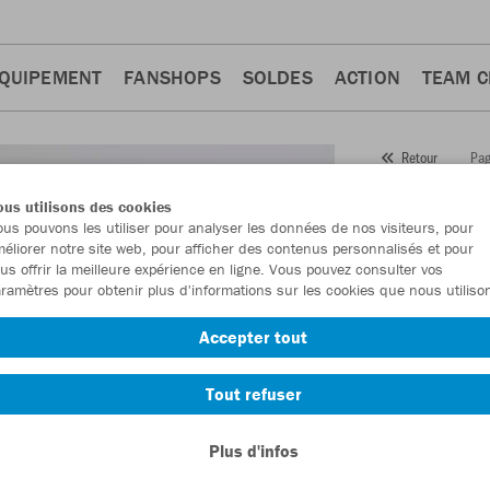
QUIPEMENT
FANSHOPS
SOLDES
ACTION
TEAM 
Pag
Retour
JAKO
us utilisons des cookies
us pouvons les utiliser pour analyser les données de nos visiteurs, pour
Numéro d’article
éliorer notre site web, pour afficher des contenus personnalisés et pour
us offrir la meilleure expérience en ligne. Vous pouvez consulter vos
ramètres pour obtenir plus d'informations sur les cookies que nous utiliso
En tant que me
Accepter tout
commande.
De
Tout refuser
Plus d'infos