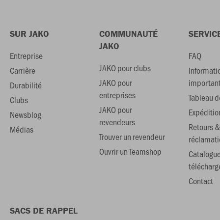
SUR JAKO
COMMUNAUTÉ
SERVIC
JAKO
Entreprise
FAQ
JAKO pour clubs
Carrière
Informati
JAKO pour
importan
Durabilité
entreprises
Tableau de
Clubs
JAKO pour
Expéditio
Newsblog
revendeurs
Retours &
Médias
Trouver un revendeur
réclamati
Ouvrir un Teamshop
Catalogu
téléchar
Contact
SACS DE RAPPEL