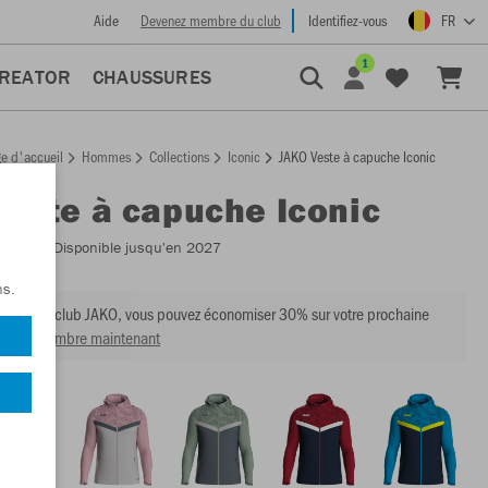
Aide
Devenez membre du club
Identifiez-vous
FR
1
CREATOR
CHAUSSURES
e d'accueil
Hommes
Collections
Iconic
JAKO Veste à capuche Iconic
Veste à capuche Iconic
:
6824
- Disponible jusqu'en 2027
ns.
mbre du club JAKO, vous pouvez économiser 30% sur votre prochaine
venir membre maintenant