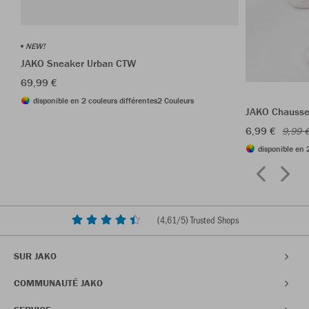
NEW!
JAKO Sneaker Urban CTW
69,99 €
disponible en 2 couleurs différentes
2 Couleurs
JAKO Chausset
6,99 €
9,99 
disponible en 
(
4,61
/5) Trusted Shops
SUR JAKO
COMMUNAUTÉ JAKO