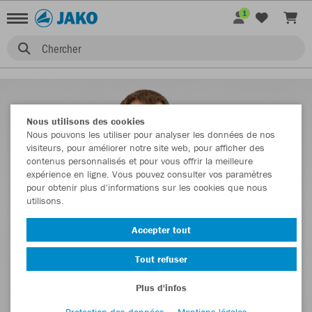
1
Chercher
Nous utilisons des cookies
Nous pouvons les utiliser pour analyser les données de nos
visiteurs, pour améliorer notre site web, pour afficher des
contenus personnalisés et pour vous offrir la meilleure
expérience en ligne. Vous pouvez consulter vos paramètres
pour obtenir plus d'informations sur les cookies que nous
utilisons.
Accepter tout
Tout refuser
Plus d'infos
Protection des données
Mentions légales