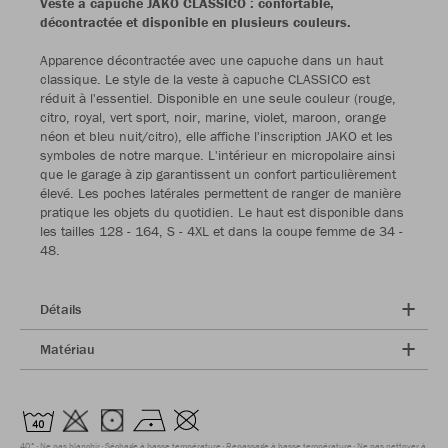
Veste à capuche JAKO CLASSICO : confortable,
décontractée et disponible en plusieurs couleurs.
Apparence décontractée avec une capuche dans un haut
classique. Le style de la veste à capuche CLASSICO est
réduit à l'essentiel. Disponible en une seule couleur (rouge,
citro, royal, vert sport, noir, marine, violet, maroon, orange
néon et bleu nuit/citro), elle affiche l'inscription JAKO et les
symboles de notre marque. L'intérieur en micropolaire ainsi
que le garage à zip garantissent un confort particulièrement
élevé. Les poches latérales permettent de ranger de manière
pratique les objets du quotidien. Le haut est disponible dans
les tailles 128 - 164, S - 4XL et dans la coupe femme de 34 -
48.
Détails
Matériau
40°
Ne pas blanchir
Séchage à basse température
Repassage à basse température
Ne pas nettoyer à