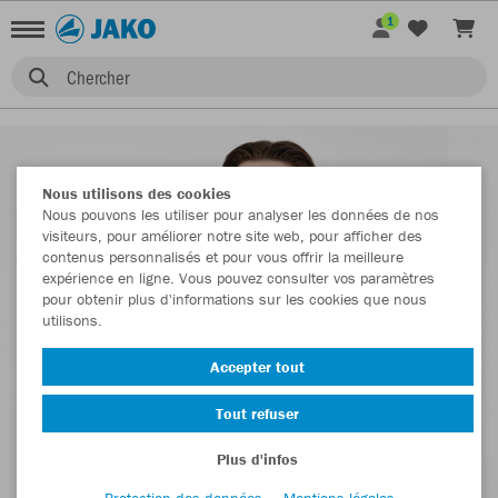
1
Chercher
Nous utilisons des cookies
Nous pouvons les utiliser pour analyser les données de nos
visiteurs, pour améliorer notre site web, pour afficher des
contenus personnalisés et pour vous offrir la meilleure
expérience en ligne. Vous pouvez consulter vos paramètres
pour obtenir plus d'informations sur les cookies que nous
utilisons.
Accepter tout
Tout refuser
Plus d'infos
Protection des données
Mentions légales