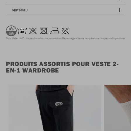
Matériau
Stop Water
40°
Ne pas blanchir
Ne pas sécher
Repassage à basse température
Ne pas nettoyer à sec
PRODUITS ASSORTIS POUR VESTE 2-
EN-1 WARDROBE