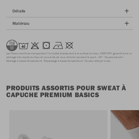
Détails
Matériau
Les fibres microfines transportent l'humidité directement à la surface du tissu. KEEP DRY garantit ainsi un
séchage très rapide du tissu et vous évite de vous refroidir pendant le sport.
40°
Ne pas blanchir
Séchage à basse température
Repassage à basse température
Ne pas nettoyer à sec
PRODUITS ASSORTIS POUR SWEAT À
CAPUCHE PREMIUM BASICS