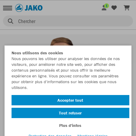
1
Chercher
Nous utilisons des cookies
Nous pouvons les utiliser pour analyser les données de nos
visiteurs, pour améliorer notre site web, pour afficher des
contenus personnalisés et pour vous offrir la meilleure
expérience en ligne. Vous pouvez consulter vos paramètres
pour obtenir plus d'informations sur les cookies que nous
utilisons.
Accepter tout
Tout refuser
Plus d'infos
Protection des données
Mentions légales