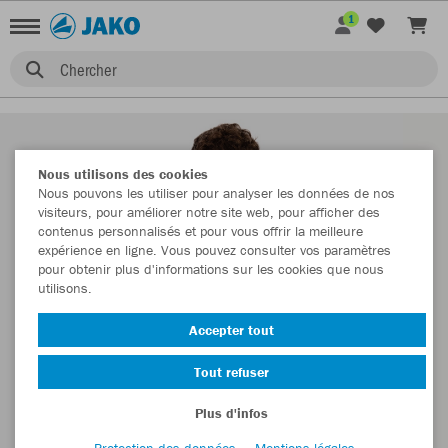
1
Chercher
Nous utilisons des cookies
Nous pouvons les utiliser pour analyser les données de nos
visiteurs, pour améliorer notre site web, pour afficher des
contenus personnalisés et pour vous offrir la meilleure
expérience en ligne. Vous pouvez consulter vos paramètres
pour obtenir plus d'informations sur les cookies que nous
utilisons.
Accepter tout
Tout refuser
Plus d'infos
Protection des données
Mentions légales