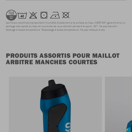
Les fibres microfines transportent l'humidité directement à la surface du tissu. KEEP DRY garantit ainsi un
séchage très rapide du tissu et vous évite de vous refroidir pendant le sport.
40°
Ne pas blanchir
Séchage à basse température
Repassage à basse température
Ne pas nettoyer à sec
PRODUITS ASSORTIS POUR MAILLOT
ARBITRE MANCHES COURTES