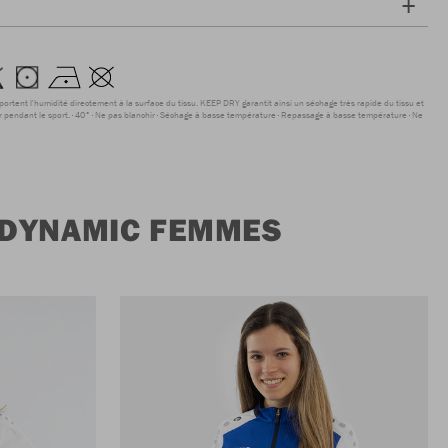
sportent l'humidité directement à la surface du tissu. KEEP DRY garantit ainsi un séchage très rapide du tissu et
r pendant le sport.
40°
Ne pas blanchir
Séchage à basse température
Repassage à basse température
Ne
 DYNAMIC FEMMES