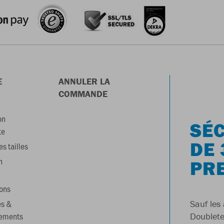
E
ANNULER LA
COMMANDE
on
SÉC
te
DE 
s tailles
n
PR
ons
es &
Sauf les 
gements
Doublete