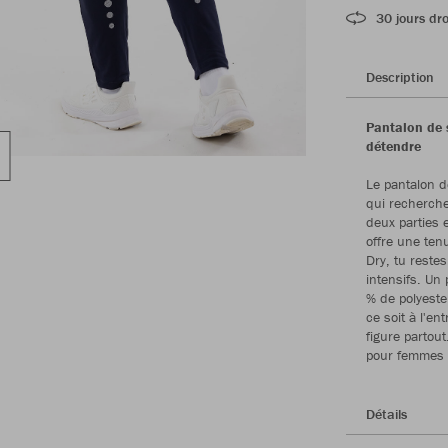
30 jours dro
Description
Pantalon de 
détendre
Le pantalon d
qui recherchen
deux parties 
offre une ten
Dry, tu reste
intensifs. Un
% de polyester
ce soit à l'e
figure partou
pour femmes e
Détails