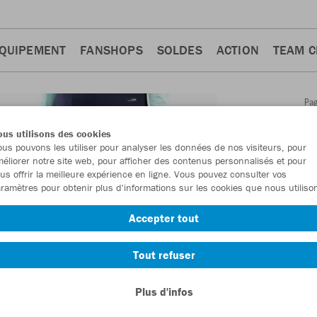
QUIPEMENT
FANSHOPS
SOLDES
ACTION
TEAM 
Pa
Retour
d'a
us utilisons des cookies
JAKO
us pouvons les utiliser pour analyser les données de nos visiteurs, pour
éliorer notre site web, pour afficher des contenus personnalisés et pour
Dynam
us offrir la meilleure expérience en ligne. Vous pouvez consulter vos
ramètres pour obtenir plus d'informations sur les cookies que nous utiliso
Numéro d’article
Accepter tout
En tant que me
Tout refuser
commande.
De
Plus d'infos