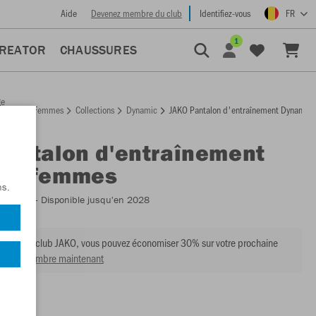
Aide
Devenez membre du club
Identifiez-vous
FR
1
CREATOR
CHAUSSURES
ge
Femmes
Collections
Dynamic
JAKO Pantalon d'entraînement Dynamic
ccueil
Pantalon d'entraînement
ic femmes
ns.
:
8470D
- Disponible jusqu'en 2028
mbre du club JAKO, vous pouvez économiser 30% sur votre prochaine
venir membre maintenant