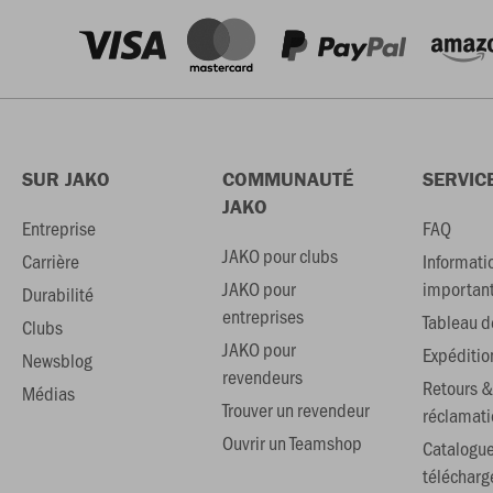
SUR JAKO
COMMUNAUTÉ
SERVIC
JAKO
Entreprise
FAQ
JAKO pour clubs
Carrière
Informati
JAKO pour
importan
Durabilité
entreprises
Tableau de
Clubs
JAKO pour
Expéditio
Newsblog
revendeurs
Retours &
Médias
Trouver un revendeur
réclamati
Ouvrir un Teamshop
Catalogu
téléchar