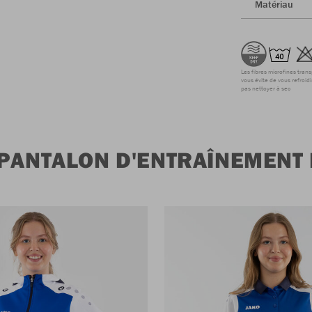
Matériau
Les fibres microfines tran
vous évite de vous refroidi
pas nettoyer à sec
 PANTALON D'ENTRAÎNEMENT