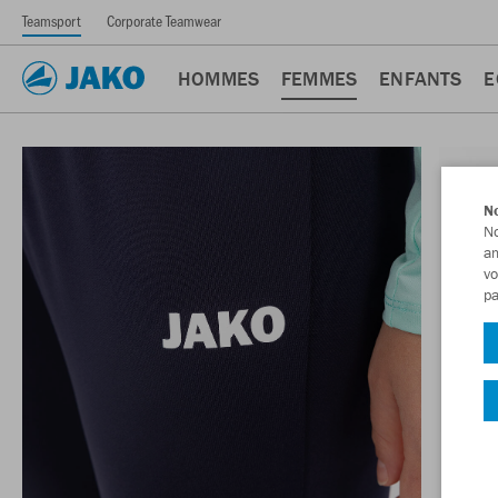
Teamsport
Corporate Teamwear
HOMMES
FEMMES
ENFANTS
E
No
No
am
vo
pa