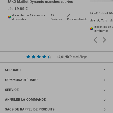
JAKO Maillot Dynamic manches courtes
dès 19,99 €
JAKO Short M
disponible en 12 couleurs
12
différentes
Couleurs
Personnalisable
dès 9,79 €
1
disponible en 
différentes
(
4,61
/5) Trusted Shops
SUR JAKO
COMMUNAUTÉ JAKO
SERVICE
ANNULER LA COMMANDE
SACS DE RAPPEL DE PRODUITS