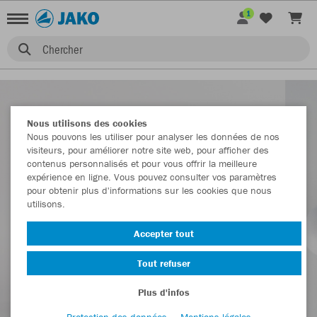
1
Chercher
Nous utilisons des cookies
Nous pouvons les utiliser pour analyser les données de nos
visiteurs, pour améliorer notre site web, pour afficher des
contenus personnalisés et pour vous offrir la meilleure
expérience en ligne. Vous pouvez consulter vos paramètres
pour obtenir plus d'informations sur les cookies que nous
utilisons.
Accepter tout
Tout refuser
Plus d'infos
Protection des données
Mentions légales