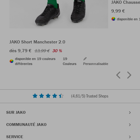
JAKO Chausse
9,99 €
disponible en 
JAKO Short Manchester 2.0
dès 9,79 €
13,99 €
30 %
disponible en 19 couleurs
19
différentes
Couleurs
Personnalisable
(
4,61
/5) Trusted Shops
SUR JAKO
COMMUNAUTÉ JAKO
SERVICE