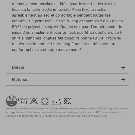
de mouvement maximale - idéal pour le sport et les loisirs.
Grâce à la technologie innovante Keep Dry, tu restes
agréablement au sec et confortable pendant toutes tes
activités. Un point fort : le t-shirt long est composé d'au moins
50 % de polyester recyclé. Que ce soit pour l'entraînement, le
jogging ou simplement pour un look sportif au quotidien, ce t-
shirt à manches longues fait toujours bonne figure. Procure-
toi dès maintenant le t-shirt long Function et découvre un
confort optimal à chaque mouvement !
Détails
Matériau
Les fibres microfines transportent l'humidité directement à la surface du tissu. KEEP DRY garantit ainsi un
séchage très rapide du tissu et vous évite de vous refroidir pendant le sport.
40°
Ne pas blanchir
Séchage à basse température
Repassage à basse température
Ne pas nettoyer à sec