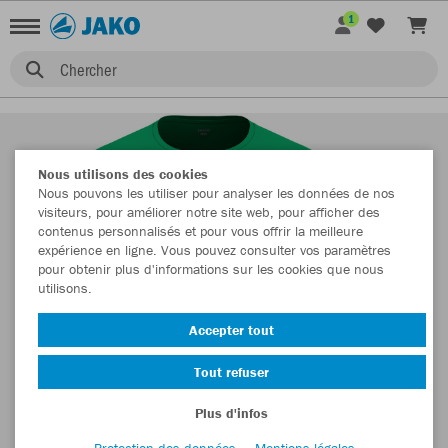
1
Chercher
Nous utilisons des cookies
Nous pouvons les utiliser pour analyser les données de nos
visiteurs, pour améliorer notre site web, pour afficher des
contenus personnalisés et pour vous offrir la meilleure
expérience en ligne. Vous pouvez consulter vos paramètres
pour obtenir plus d'informations sur les cookies que nous
utilisons.
Accepter tout
Tout refuser
Plus d'infos
Protection des données
Mentions légales