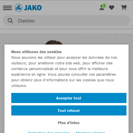
1
Chercher
Nous utilisons des cookies
Nous pouvons les utiliser pour analyser les données de nos
visiteurs, pour améliorer notre site web, pour afficher des
contenus personnalisés et pour vous offrir la meilleure
expérience en ligne. Vous pouvez consulter vos paramètres
pour obtenir plus d'informations sur les cookies que nous
utilisons.
Accepter tout
Tout refuser
Plus d'infos
Protection des données
Mentions légales