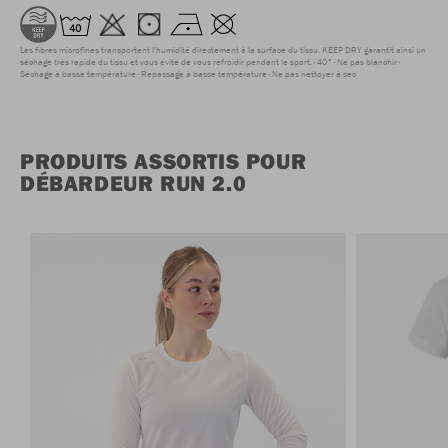
Les fibres microfines transportent l'humidité directement à la surface du tissu. KEEP DRY garantit ainsi un
séchage très rapide du tissu et vous évite de vous refroidir pendant le sport.
40°
Ne pas blanchir
Séchage à basse température
Repassage à basse température
Ne pas nettoyer à sec
PRODUITS ASSORTIS POUR
DÉBARDEUR RUN 2.0