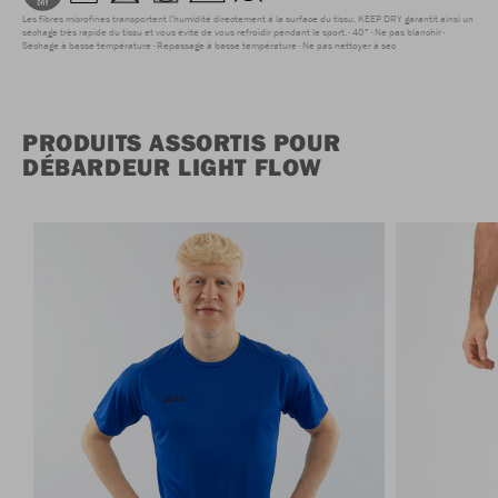
Les fibres microfines transportent l'humidité directement à la surface du tissu. KEEP DRY garantit ainsi un
séchage très rapide du tissu et vous évite de vous refroidir pendant le sport.
40°
Ne pas blanchir
Séchage à basse température
Repassage à basse température
Ne pas nettoyer à sec
PRODUITS ASSORTIS POUR
DÉBARDEUR LIGHT FLOW