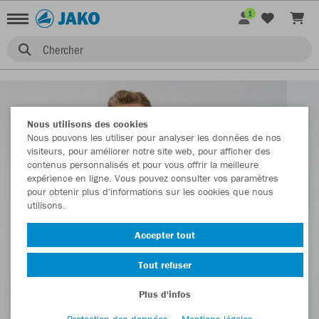
1
Chercher
Nous utilisons des cookies
Nous pouvons les utiliser pour analyser les données de nos
visiteurs, pour améliorer notre site web, pour afficher des
contenus personnalisés et pour vous offrir la meilleure
expérience en ligne. Vous pouvez consulter vos paramètres
pour obtenir plus d'informations sur les cookies que nous
utilisons.
Accepter tout
Tout refuser
Plus d'infos
Protection des données
Mentions légales