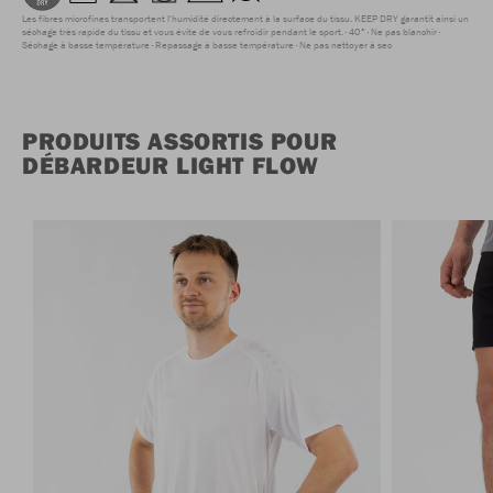
Les fibres microfines transportent l'humidité directement à la surface du tissu. KEEP DRY garantit ainsi un
séchage très rapide du tissu et vous évite de vous refroidir pendant le sport.
40°
Ne pas blanchir
Séchage à basse température
Repassage à basse température
Ne pas nettoyer à sec
PRODUITS ASSORTIS POUR
DÉBARDEUR LIGHT FLOW