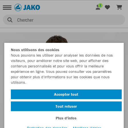
1
Chercher
Nous utilisons des cookies
Nous pouvons les utiliser pour analyser les données de nos
visiteurs, pour améliorer notre site web, pour afficher des
contenus personnalisés et pour vous offrir la meilleure
expérience en ligne. Vous pouvez consulter vos paramètres
pour obtenir plus d'informations sur les cookies que nous
utilisons.
Accepter tout
Tout refuser
Plus d'infos
Protection des données
Mentions légales